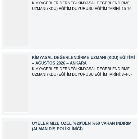
KİMYAGERLER DERNEĞİ KİMYASAL DEĞERLENDİRME
UZMANI (KDU) EĞİTİM DUYURUSU EĞİTİM TARİHİ: 15-16-
17-18-21-22-23-24 Eylül 2026 SINAV TARİHİ: 25 Eylül 2026
ADRES: Atatürk Bulvarı İkitelli OSB Giyim Sanatkarları Sitesi
2.ada B Blok Kat:6 No:604/1 Başakşehir 34490 İSTANBUL
EĞİTMEN: Serdar KASAP İLETİŞİM:
iletisim@kimyager.orgBAŞVURU İRTİBAT...
KIMYASAL DEĞERLENDIRME UZMANI (KDU) EĞITIMI
– AĞUSTOS 2026 – ANKARA
KİMYAGERLER DERNEĞİ KİMYASAL DEĞERLENDİRME
UZMANI (KDU) EĞİTİM DUYURUSU EĞİTİM TARİHİ: 3-4-5-
6-7-10-11-12 Ağustos 2026 SINAV TARİHİ: 13 Ağustos 2026
ADRES: Kardelen Mah. 2050 As Barınak 2 Sitesi D:15045
Ada No:1/62 Yenimahalle/ ANKARA EĞİTMEN: Sevgi
AKKUZU İLETİŞİM: iletisim@kimyager.orgBAŞVURU
İRTİBAT NUMARASI:0530 500 68...
ÜYELERIMIZE ÖZEL %20’DEN %60 VARAN İNDIRIM
(ALMAN DIŞ POLIKLINIĞI)