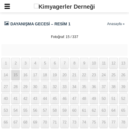
DAYANIŞMA GECESI – RESIM 1
Anasayfa
»
Fotoğraf: 15 / 337
1
2
3
4
5
6
7
8
9
10
11
12
13
14
15
16
17
18
19
20
21
22
23
24
25
26
27
28
29
30
31
32
33
34
35
36
37
38
39
40
41
42
43
44
45
46
47
48
49
50
51
52
53
54
55
56
57
58
59
60
61
62
63
64
65
66
67
68
69
70
71
72
73
74
75
76
77
78