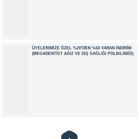
ÜYELERIMIZE ÖZEL %20’DEN %60 VARAN İNDIRIM
(MEGADENTIST AĞIZ VE DIŞ SAĞLIĞI POLIKLINIĞI)
Müşteri Temsilcisi