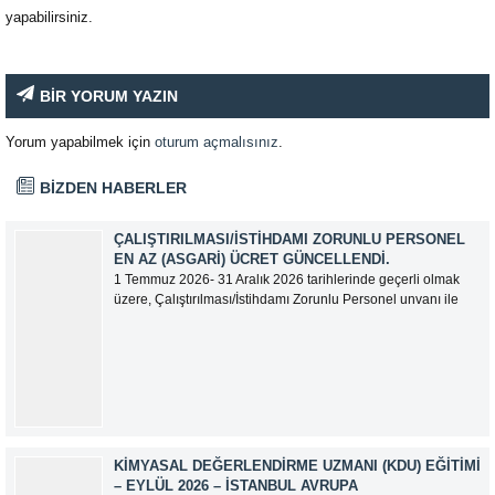
yapabilirsiniz.
BİR YORUM YAZIN
Yorum yapabilmek için
oturum açmalısınız
.
BİZDEN HABERLER
ÇALIŞTIRILMASI/İSTIHDAMI ZORUNLU PERSONEL
EN AZ (ASGARI) ÜCRET GÜNCELLENDI.
1 Temmuz 2026- 31 Aralık 2026 tarihlerinde geçerli olmak
üzere, Çalıştırılması/İstihdamı Zorunlu Personel unvanı ile
tam zamanlı olarak çalışan üyelerimizin asgari aylık net
ücreti 95.500,00 TL (Doksan Beş Bin Beş Yüz Türk Lirası)
olarak güncellemiştir.
KIMYASAL DEĞERLENDIRME UZMANI (KDU) EĞITIMI
– EYLÜL 2026 – İSTANBUL AVRUPA