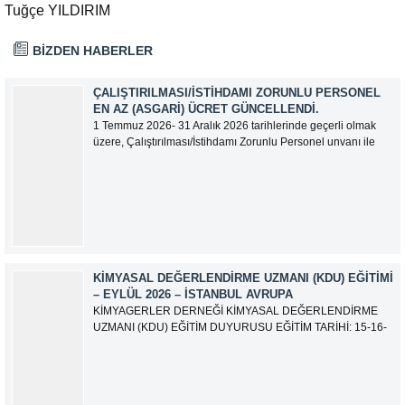
Tuğçe YILDIRIM
BİZDEN HABERLER
ÇALIŞTIRILMASI/İSTIHDAMI ZORUNLU PERSONEL
EN AZ (ASGARI) ÜCRET GÜNCELLENDI.
1 Temmuz 2026- 31 Aralık 2026 tarihlerinde geçerli olmak
üzere, Çalıştırılması/İstihdamı Zorunlu Personel unvanı ile
tam zamanlı olarak çalışan üyelerimizin asgari aylık net
ücreti 95.500,00 TL (Doksan Beş Bin Beş Yüz Türk Lirası)
olarak güncellemiştir.
KIMYASAL DEĞERLENDIRME UZMANI (KDU) EĞITIMI
– EYLÜL 2026 – İSTANBUL AVRUPA
KİMYAGERLER DERNEĞİ KİMYASAL DEĞERLENDİRME
UZMANI (KDU) EĞİTİM DUYURUSU EĞİTİM TARİHİ: 15-16-
17-18-21-22-23-24 Eylül 2026 SINAV TARİHİ: 25 Eylül 2026
ADRES: Atatürk Bulvarı İkitelli OSB Giyim Sanatkarları Sitesi
2.ada B Blok Kat:6 No:604/1 Başakşehir 34490 İSTANBUL
EĞİTMEN: Serdar KASAP İLETİŞİM: