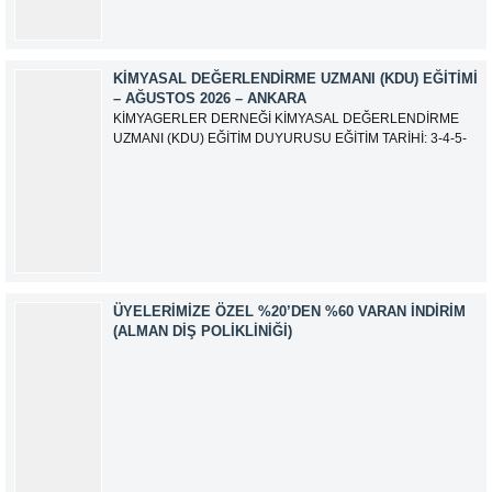
iletisim@kimyager.orgBAŞVURU İRTİBAT...
KIMYASAL DEĞERLENDIRME UZMANI (KDU) EĞITIMI
– AĞUSTOS 2026 – ANKARA
KİMYAGERLER DERNEĞİ KİMYASAL DEĞERLENDİRME
UZMANI (KDU) EĞİTİM DUYURUSU EĞİTİM TARİHİ: 3-4-5-
6-7-10-11-12 Ağustos 2026 SINAV TARİHİ: 13 Ağustos 2026
ADRES: Kardelen Mah. 2050 As Barınak 2 Sitesi D:15045
Ada No:1/62 Yenimahalle/ ANKARA EĞİTMEN: Sevgi
AKKUZU İLETİŞİM: iletisim@kimyager.orgBAŞVURU
İRTİBAT NUMARASI:0530 500 68...
ÜYELERIMIZE ÖZEL %20’DEN %60 VARAN İNDIRIM
(ALMAN DIŞ POLIKLINIĞI)