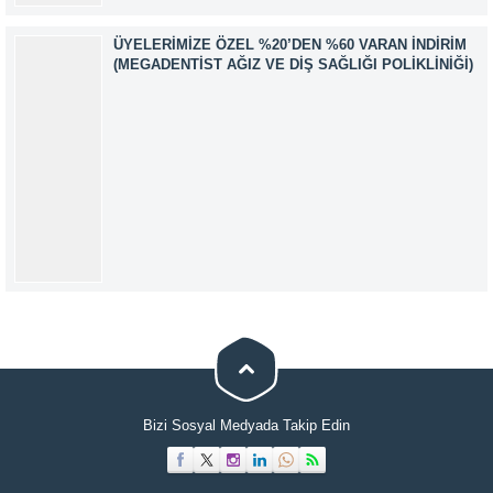
ÜYELERIMIZE ÖZEL %20’DEN %60 VARAN İNDIRIM
(MEGADENTIST AĞIZ VE DIŞ SAĞLIĞI POLIKLINIĞI)
Müşteri Temsilcisi
Bizi Sosyal Medyada Takip Edin
Cevap Yaz