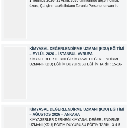
1 Temmuz 2026- 31 Aralık 2026 tarihlerinde geçerli olmak
üzere, Çalıştırılması/İstihdamı Zorunlu Personel unvanı ile
tam zamanlı olarak çalışan üyelerimizin asgari aylık net
ücreti 95.500,00 TL (Doksan Beş Bin Beş Yüz Türk Lirası)
olarak güncellemiştir.
KIMYASAL DEĞERLENDIRME UZMANI (KDU) EĞITIMI
– EYLÜL 2026 – İSTANBUL AVRUPA
KİMYAGERLER DERNEĞİ KİMYASAL DEĞERLENDİRME
UZMANI (KDU) EĞİTİM DUYURUSU EĞİTİM TARİHİ: 15-16-
17-18-21-22-23-24 Eylül 2026 SINAV TARİHİ: 25 Eylül 2026
ADRES: Atatürk Bulvarı İkitelli OSB Giyim Sanatkarları Sitesi
2.ada B Blok Kat:6 No:604/1 Başakşehir 34490 İSTANBUL
EĞİTMEN: Serdar KASAP İLETİŞİM:
iletisim@kimyager.orgBAŞVURU İRTİBAT...
KIMYASAL DEĞERLENDIRME UZMANI (KDU) EĞITIMI
– AĞUSTOS 2026 – ANKARA
KİMYAGERLER DERNEĞİ KİMYASAL DEĞERLENDİRME
UZMANI (KDU) EĞİTİM DUYURUSU EĞİTİM TARİHİ: 3-4-5-