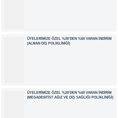
6-7-10-11-12 Ağustos 2026 SINAV TARİHİ: 13 Ağustos 2026
ADRES: Kardelen Mah. 2050 As Barınak 2 Sitesi D:15045
Ada No:1/62 Yenimahalle/ ANKARA EĞİTMEN: Sevgi
AKKUZU İLETİŞİM: iletisim@kimyager.orgBAŞVURU
İRTİBAT NUMARASI:0530 500 68...
ÜYELERIMIZE ÖZEL %20’DEN %60 VARAN İNDIRIM
(ALMAN DIŞ POLIKLINIĞI)
ÜYELERIMIZE ÖZEL %20’DEN %60 VARAN İNDIRIM
(MEGADENTIST AĞIZ VE DIŞ SAĞLIĞI POLIKLINIĞI)