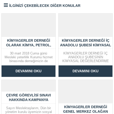
İLGİNİZİ ÇEKEBİLECEK DİĞER KONULAR
KIMYAGERLER DERNEĞI
KİMYAGERLER DERNEĞİ İÇ
OLARAK KIMYA, PETROL,
ANADOLU ŞUBESİ KİMYASAL
LASTIK VE PLASTIK
DEĞERLENDİRME UZMANI
30 mart 2018 Cuma günü
KİMYAGERLER DERNEĞİ İÇ
SEKTÖRÜ KIMYA ALANI
(KDU) EĞİTİMİ VERMEYE
Mesleki yeterlilik Kurumu hizmet
ANADOLU ŞUBESİNİN
MESLEK HARITASI
BAŞLADI
binasında derneğimizin de
KİMYASAL DEĞERLENDİRME
ÇALIŞTAYI’NA KATILDIK
çalışma grubunda olduğu Kimya
UZMANI (KDU) EĞİTMENLİĞİ
alanı meslek haritası çalıştayı
BAŞVURUSUNUN, T.C.
DEVAMINI OKU
DEVAMINI OKU
gerçekleştirilmiştir. Çalıştaya
ÇEVRE, ŞEHİRCİLİK VE İKLİM
derneğimiz adına Onur Kurulu
DEĞİŞİKLİĞİ BAKANLIĞI
üyemiz Prof. Dr. Mehmet
TARAFINDAN ONAYLANMIŞ
TÜFEKÇİ, İç Anadolu Şube
OLDUĞUNU VE KİMYASAL
denetim Kurulu Başkanı Dr.
DEĞERLENDİRME UZMANI
Tayfun OLTULU...
EĞİTİMLERİMİZİN İLKİNİN 15-
ÇEVRE GÖREVLISI SINAVI
24 OCAK 2024 TARİHİNDE
ANKARA’DA BAŞLAYACAĞINI
HAKKINDA KAMPANYA
BİLDİRMEKTEN BÜYÜK
BAŞLATIYORUZ
MUTLULUK DUYUYORUZ. T.C.
KİMYAGERLER DERNEĞİ
Sayın Meslektaşlarım, Dün bir
Çevre, Şehircilik...
GENEL MERKEZ OLAĞAN
yönetim kurulu üyemizin sosyal