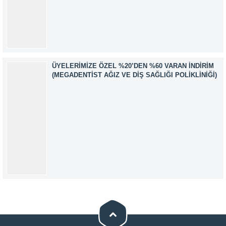
ÜYELERIMIZE ÖZEL %20’DEN %60 VARAN İNDIRIM
(MEGADENTIST AĞIZ VE DIŞ SAĞLIĞI POLIKLINIĞI)
Müşteri Temsilcisi