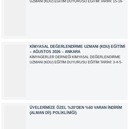
UZMANI (KDU) EĞİTİM DUYURUSU EĞİTİM TARİHİ: 15-16-
17-18-21-22-23-24 Eylül 2026 SINAV TARİHİ: 25 Eylül 2026
ADRES: Atatürk Bulvarı İkitelli OSB Giyim Sanatkarları Sitesi
2.ada B Blok Kat:6 No:604/1 Başakşehir 34490 İSTANBUL
EĞİTMEN: Serdar KASAP İLETİŞİM:
iletisim@kimyager.orgBAŞVURU İRTİBAT...
KIMYASAL DEĞERLENDIRME UZMANI (KDU) EĞITIMI
– AĞUSTOS 2026 – ANKARA
KİMYAGERLER DERNEĞİ KİMYASAL DEĞERLENDİRME
UZMANI (KDU) EĞİTİM DUYURUSU EĞİTİM TARİHİ: 3-4-5-
6-7-10-11-12 Ağustos 2026 SINAV TARİHİ: 13 Ağustos 2026
ADRES: Kardelen Mah. 2050 As Barınak 2 Sitesi D:15045
Ada No:1/62 Yenimahalle/ ANKARA EĞİTMEN: Sevgi
AKKUZU İLETİŞİM: iletisim@kimyager.orgBAŞVURU
İRTİBAT NUMARASI:0530 500 68...
ÜYELERIMIZE ÖZEL %20’DEN %60 VARAN İNDIRIM
(ALMAN DIŞ POLIKLINIĞI)