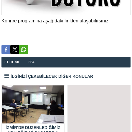
Kongre programına aşağıdaki linkten ulaşabilirsiniz.
Kongre Programı
31 OCAK
364
İLGİNİZİ ÇEKEBİLECEK DİĞER KONULAR
İZMIR’DE DÜZENLEDIĞIMIZ