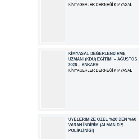
KİMYAGERLER DERNEĞİ KİMYASAL
DEĞERLENDİRME UZMANI (KDU)
EĞİTİM DUYURUSU EĞİTİM TARİHİ: 15-
16-17-18-21-22-23-24 Eylül 2026 SINAV
TARİHİ: 25 Eylül 2026 ADRES: Atatürk
Bulvarı İkitelli OSB Giyim Sanatkarları
Sitesi 2.ada B Blok Kat:6 No:604/1
Başakşehir 34490 İSTANBUL EĞİTMEN:
Serdar KASAP İLETİŞİM:
KIMYASAL DEĞERLENDIRME
iletisim@kimyager.orgBAŞVURU
UZMANI (KDU) EĞITIMI – AĞUSTOS
İRTİBAT...
2026 – ANKARA
KİMYAGERLER DERNEĞİ KİMYASAL
DEĞERLENDİRME UZMANI (KDU)
EĞİTİM DUYURUSU EĞİTİM TARİHİ: 3-
4-5-6-7-10-11-12 Ağustos 2026 SINAV
TARİHİ: 13 Ağustos 2026 ADRES:
Kardelen Mah. 2050 As Barınak 2 Sitesi
D:15045 Ada No:1/62 Yenimahalle/
ANKARA EĞİTMEN: Sevgi AKKUZU
İLETİŞİM:
ÜYELERIMIZE ÖZEL %20’DEN %60
iletisim@kimyager.orgBAŞVURU
VARAN İNDIRIM (ALMAN DIŞ
İRTİBAT NUMARASI:0530 500 68...
POLIKLINIĞI)