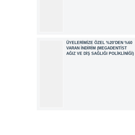
ÜYELERIMIZE ÖZEL %20’DEN %60
VARAN İNDIRIM (MEGADENTIST
AĞIZ VE DIŞ SAĞLIĞI POLIKLINIĞI)
Müşteri Temsilcisi