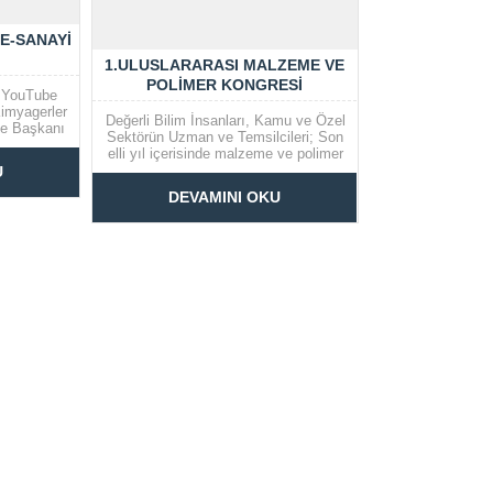
TE-SANAYI
1.ULUSLARARASI MALZEME VE
POLIMER KONGRESI
e YouTube
Kimyagerler
Değerli Bilim İnsanları, Kamu ve Özel
be Başkanı
Sektörün Uzman ve Temsilcileri; Son
’nun konuk
elli yıl içerisinde malzeme ve polimer
ye’de
biliminde önemli gelişmeler olmuş
U
ği” konu
insanlığın refahı ve sürdürülebilir bir
numu ile 26
DEVAMINI OKU
gelecek için çevresel yıkımlardan
 21:00’da
uzak ve yüksek yaşam kalitesi hedef
n...
edinilmiştir ve bunun yansıması...