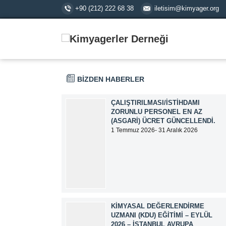
+90 (212) 222 68 38
iletisim@kimyager.org
BİZDEN HABERLER
ÇALIŞTIRILMASI/İSTIHDAMI
ZORUNLU PERSONEL EN AZ
(ASGARI) ÜCRET GÜNCELLENDI.
1 Temmuz 2026- 31 Aralık 2026
tarihlerinde geçerli olmak üzere,
Çalıştırılması/İstihdamı Zorunlu Personel
unvanı ile tam zamanlı olarak çalışan
üyelerimizin asgari aylık net ücreti
95.500,00 TL (Doksan Beş Bin Beş Yüz
Türk Lirası) olarak güncellemiştir.
KIMYASAL DEĞERLENDIRME
UZMANI (KDU) EĞITIMI – EYLÜL
2026 – İSTANBUL AVRUPA