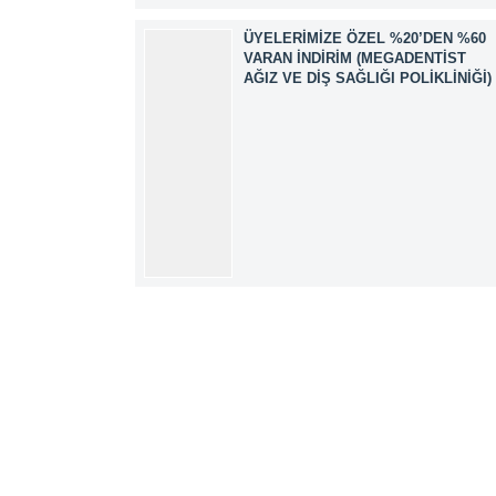
ÜYELERIMIZE ÖZEL %20’DEN %60
VARAN İNDIRIM (MEGADENTIST
AĞIZ VE DIŞ SAĞLIĞI POLIKLINIĞI)
Müşteri Temsilcisi