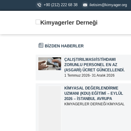
+90 (212) 222 68 38
iletisim@kimyager.org
BİZDEN HABERLER
ÇALIŞTIRILMASI/İSTIHDAMI
ZORUNLU PERSONEL EN AZ
(ASGARI) ÜCRET GÜNCELLENDI.
1 Temmuz 2026- 31 Aralık 2026
tarihlerinde geçerli olmak üzere,
Çalıştırılması/İstihdamı Zorunlu Personel
KIMYASAL DEĞERLENDIRME
unvanı ile tam zamanlı olarak çalışan
UZMANI (KDU) EĞITIMI – EYLÜL
üyelerimizin asgari aylık net ücreti
2026 – İSTANBUL AVRUPA
95.500,00 TL (Doksan Beş Bin Beş Yüz
KİMYAGERLER DERNEĞİ KİMYASAL
Türk Lirası) olarak güncellemiştir.
DEĞERLENDİRME UZMANI (KDU)
EĞİTİM DUYURUSU EĞİTİM TARİHİ: 15-
16-17-18-21-22-23-24 Eylül 2026 SINAV
TARİHİ: 25 Eylül 2026 ADRES: Atatürk
Bulvarı İkitelli OSB Giyim Sanatkarları