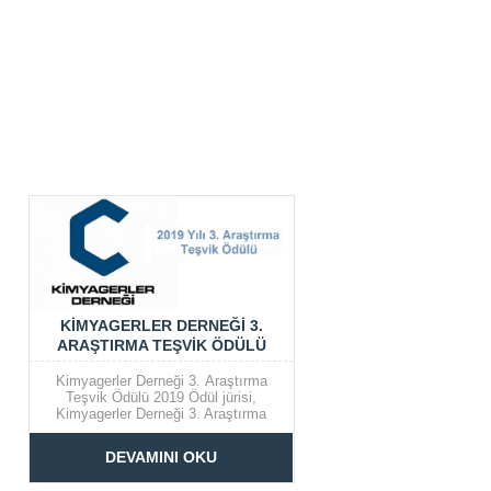
Bölümü Erzurum.
KIMYAGERLER DERNEĞI 3.
ARAŞTIRMA TEŞVIK ÖDÜLÜ
Kimyagerler Derneği 3. Araştırma
Teşvik Ödülü 2019 Ödül jürisi,
Kimyagerler Derneği 3. Araştırma
Teşvik Ödüllerinin aşağıda isimleri
sunulan bilim insanlarına verilmesini
DEVAMINI OKU
kararlaştırmıştır. Ödül töreni 14 Mart
2019 Perşembe günü saat 19.00’da