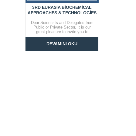
..
3RD EURASIA BIOCHEMICAL
APPROACHES & TECHNOLOGIES
(EBAT) CONGRESS
Dear Scientists and Delegates from
Public or Private Sector, It is our
great pleasure to invite you to
participate in the “3rd EURASIA
BIOCHEMICAL APPROACHES &
DEVAMINI OKU
TECHNOLOGIES (EBAT)
CONGRESS” which will be held
from 4- 7 November 2021, at the
Mirage Hotel, in...