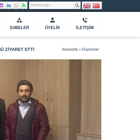
ŞUBELER
ÜYELIK
İLETIŞIM
Ü ZIYARET ETTI
Anasayfa
»
Duyurular