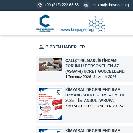
+90 (212) 222 68 38
iletisim@kimyager.org
BİZDEN HABERLER
ÇALIŞTIRILMASI/İSTIHDAMI
ZORUNLU PERSONEL EN AZ
(ASGARI) ÜCRET GÜNCELLENDI.
1 Temmuz 2026- 31 Aralık 2026
tarihlerinde geçerli olmak üzere,
Çalıştırılması/İstihdamı Zorunlu Personel
KIMYASAL DEĞERLENDIRME
unvanı ile tam zamanlı olarak çalışan
UZMANI (KDU) EĞITIMI – EYLÜL
üyelerimizin asgari aylık net ücreti
2026 – İSTANBUL AVRUPA
95.500,00 TL (Doksan Beş Bin Beş Yüz
KİMYAGERLER DERNEĞİ KİMYASAL
Türk Lirası) olarak güncellemiştir.
DEĞERLENDİRME UZMANI (KDU)
EĞİTİM DUYURUSU EĞİTİM TARİHİ: 15-
16-17-18-21-22-23-24 Eylül 2026 SINAV
TARİHİ: 25 Eylül 2026 ADRES: Atatürk
KIMYASAL DEĞERLENDIRME
Bulvarı İkitelli OSB Giyim Sanatkarları