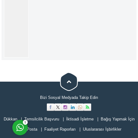
Müşteri Temsilcisi
Bizi Sosyal Medyada Takip Edin
Cevap Yaz
Dükkan
Temsilcilik Başvuru
İktisadi İşletme
Bağış Yapmak İçin
1
E-Posta
Faaliyet Raporları
Uluslararası İşbirlikler