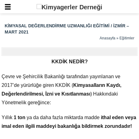
KIMYASAL DEĞERLENDIRME UZMANLIĞI EĞITIMI / İZMIR –
MART 2021
Anasayfa
»
Eğitimler
KKDİK NEDİR?
Çevre ve Şehircilik Bakanlığı tarafından yayınlanan ve
2017’de yürürlüğe giren KKDİK (
Kimyasalların Kaydı,
Değerlendirilmesi, İzni ve Kısıtlanması
) Hakkındaki
Yönetmelik gereğince:
Yıllık
1 ton
ya da daha fazla miktarda madde
ithal eden veya
imal eden ilgili maddeyi bakanlığa bildirmek zorundadır!