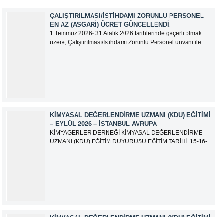
ÇALIŞTIRILMASI/İSTIHDAMI ZORUNLU PERSONEL
EN AZ (ASGARI) ÜCRET GÜNCELLENDI.
1 Temmuz 2026- 31 Aralık 2026 tarihlerinde geçerli olmak
üzere, Çalıştırılması/İstihdamı Zorunlu Personel unvanı ile
tam zamanlı olarak çalışan üyelerimizin asgari aylık net
ücreti 95.500,00 TL (Doksan Beş Bin Beş Yüz Türk Lirası)
olarak güncellemiştir.
KIMYASAL DEĞERLENDIRME UZMANI (KDU) EĞITIMI
– EYLÜL 2026 – İSTANBUL AVRUPA
KİMYAGERLER DERNEĞİ KİMYASAL DEĞERLENDİRME
UZMANI (KDU) EĞİTİM DUYURUSU EĞİTİM TARİHİ: 15-16-
17-18-21-22-23-24 Eylül 2026 SINAV TARİHİ: 25 Eylül 2026
ADRES: Atatürk Bulvarı İkitelli OSB Giyim Sanatkarları Sitesi
2.ada B Blok Kat:6 No:604/1 Başakşehir 34490 İSTANBUL
EĞİTMEN: Serdar KASAP İLETİŞİM:
iletisim@kimyager.orgBAŞVURU İRTİBAT...