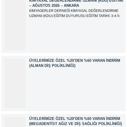
KIMYASAL DEĞERLENDIRME UZMANI (KDU) EĞITIMI
– AĞUSTOS 2026 – ANKARA
KİMYAGERLER DERNEĞİ KİMYASAL DEĞERLENDİRME
UZMANI (KDU) EĞİTİM DUYURUSU EĞİTİM TARİHİ: 3-4-5-
6-7-10-11-12 Ağustos 2026 SINAV TARİHİ: 13 Ağustos 2026
ADRES: Kardelen Mah. 2050 As Barınak 2 Sitesi D:15045
Ada No:1/62 Yenimahalle/ ANKARA EĞİTMEN: Sevgi
AKKUZU İLETİŞİM: iletisim@kimyager.orgBAŞVURU
İRTİBAT NUMARASI:0530 500 68...
ÜYELERIMIZE ÖZEL %20’DEN %60 VARAN İNDIRIM
(ALMAN DIŞ POLIKLINIĞI)
ÜYELERIMIZE ÖZEL %20’DEN %60 VARAN İNDIRIM
(MEGADENTIST AĞIZ VE DIŞ SAĞLIĞI POLIKLINIĞI)