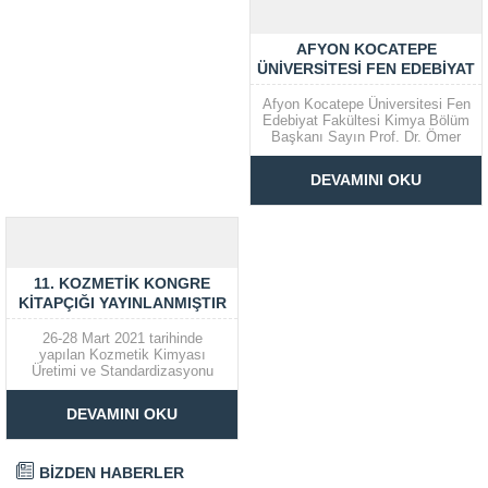
Kimya endüstrisinin ürettiği
Barınak 2 Sitesi D:15045 Ada
kimyasallar, başta ziraat,...
No:1/62 Yenimahalle/ ANKARA
EĞİTMEN: Sevgi AKKUZU
AFYON KOCATEPE
İLETİŞİM:
ÜNIVERSITESI FEN EDEBIYAT
iletisim@kimyager.orgBAŞVURU
FAKÜLTESI KIMYA GÜNLERI
İRTİBAT NUMARASI:0530 500
Afyon Kocatepe Üniversitesi Fen
68...
Edebiyat Fakültesi Kimya Bölüm
Başkanı Sayın Prof. Dr. Ömer
HAZMAN’ın daveti üzerine
Kimyagerler Derneği Ege
DEVAMINI OKU
Şubesini temsilen Şube
Başkanımız Sayın Ahmet Burak
ARSLANTAŞ, Başkan
Yardımcımız Sayın Kadriye
ÇALIK BOZOĞLAN ve yönetim
kurulu üyelerimizden Sayın Dr.
11. KOZMETIK KONGRE
Kimyager...
KITAPÇIĞI YAYINLANMIŞTIR
26-28 Mart 2021 tarihinde
yapılan Kozmetik Kimyası
Üretimi ve Standardizasyonu
kongresinin kitapçığı
yayınlanmıştır.
DEVAMINI OKU
BİZDEN HABERLER