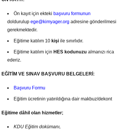
Ön kayıt için ekteki
başvuru formunun
doldurulup
ege@kimyager.org
adresine gönderilmesi
gerekmektedir.
Eğitime katılım 10
kişi
ile sınırlıdır.
Eğitime katılım için
HES kodunuzu
almanızı rica
ederiz.
EĞİTİM VE SINAV BAŞVURU BELGELERİ:
Başvuru Formu
Eğitim ücretinin yatırıldığına dair makbuz/dekont
Eğitime dâhil olan hizmetler;
KDU Eğitim dokümanı,