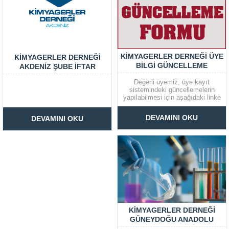
KIMYAGERLER DERNEĞI ÜYE
KIMYAGERLER DERNEĞI
BILGI GÜNCELLEME
AKDENIZ ŞUBE İFTAR
DUYURUSU
DAVETI 2019
Değerli üyemiz, üye kayıt
sistemindeki güncellemelerin
yapılabilmesi için aşağıdaki linke
tıklayarak formu doldurmanız
büyük önem taşımaktadır. Bu
DEVAMINI OKU
DEVAMINI OKU
konuda göstermiş olduğunuz ilgi
ve yardımlarınızdan dolayı
şimdiden çok teşekkür ederiz.
Forma Git
KIMYAGERLER DERNEĞI
GÜNEYDOĞU ANADOLU
ŞUBESI ‘’KIMYASAL