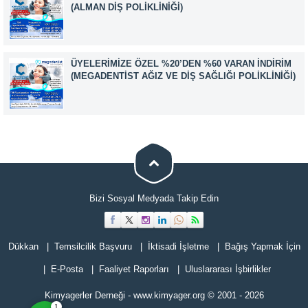
(ALMAN DIŞ POLIKLINIĞI)
ÜYELERIMIZE ÖZEL %20’DEN %60 VARAN İNDIRIM
(MEGADENTIST AĞIZ VE DIŞ SAĞLIĞI POLIKLINIĞI)
Müşteri Temsilcisi
Bizi Sosyal Medyada Takip Edin
Dükkan
Temsilcilik Başvuru
İktisadi İşletme
Bağış Yapmak İçin
Cevap Yaz
E-Posta
Faaliyet Raporları
Uluslararası İşbirlikler
Kimyagerler Derneği
-
www.kimyager.org
© 2001
- 2026
1