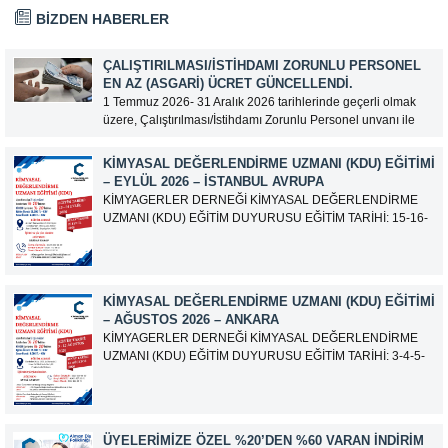
KİMYASAL DEĞERLENDİRME
UZMANI (KDU) EĞİTİM
BİZDEN HABERLER
DUYURUSU KİMYAGERLER
DERNEĞİ İÇ ANADOLU
ŞUBESİNİN DÜZENLEDİĞİ
ÇALIŞTIRILMASI/İSTIHDAMI ZORUNLU PERSONEL
KİMYASAL DEĞERLENDİRME
EN AZ (ASGARI) ÜCRET GÜNCELLENDI.
UZMANI (KDM) EĞİTİMİ
1 Temmuz 2026- 31 Aralık 2026 tarihlerinde geçerli olmak
ANKARA’ DA 25-26-27-30
EYLÜL VE 01-02-03-04 EKİM
üzere, Çalıştırılması/İstihdamı Zorunlu Personel unvanı ile
2024 TARİHİNDE...
tam zamanlı olarak çalışan üyelerimizin asgari aylık net
ücreti 95.500,00 TL (Doksan Beş Bin Beş Yüz Türk Lirası)
KIMYASAL DEĞERLENDIRME UZMANI (KDU) EĞITIMI
olarak güncellemiştir.
– EYLÜL 2026 – İSTANBUL AVRUPA
KİMYAGERLER DERNEĞİ KİMYASAL DEĞERLENDİRME
UZMANI (KDU) EĞİTİM DUYURUSU EĞİTİM TARİHİ: 15-16-
17-18-21-22-23-24 Eylül 2026 SINAV TARİHİ: 25 Eylül 2026
ADRES: Atatürk Bulvarı İkitelli OSB Giyim Sanatkarları Sitesi
2.ada B Blok Kat:6 No:604/1 Başakşehir 34490 İSTANBUL
EĞİTMEN: Serdar KASAP İLETİŞİM:
KIMYASAL DEĞERLENDIRME UZMANI (KDU) EĞITIMI
iletisim@kimyager.orgBAŞVURU İRTİBAT...
– AĞUSTOS 2026 – ANKARA
KİMYAGERLER DERNEĞİ KİMYASAL DEĞERLENDİRME
UZMANI (KDU) EĞİTİM DUYURUSU EĞİTİM TARİHİ: 3-4-5-
6-7-10-11-12 Ağustos 2026 SINAV TARİHİ: 13 Ağustos 2026
ADRES: Kardelen Mah. 2050 As Barınak 2 Sitesi D:15045
Ada No:1/62 Yenimahalle/ ANKARA EĞİTMEN: Sevgi
AKKUZU İLETİŞİM: iletisim@kimyager.orgBAŞVURU
ÜYELERIMIZE ÖZEL %20’DEN %60 VARAN İNDIRIM
İRTİBAT NUMARASI:0530 500 68...