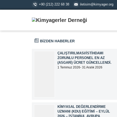
+90 (212) 222 68 38
iletisim@kimyager.org
BİZDEN HABERLER
ÇALIŞTIRILMASI/İSTIHDAMI
ZORUNLU PERSONEL EN AZ
(ASGARI) ÜCRET GÜNCELLENDI.
1 Temmuz 2026- 31 Aralık 2026
tarihlerinde geçerli olmak üzere,
Çalıştırılması/İstihdamı Zorunlu Personel
unvanı ile tam zamanlı olarak çalışan
üyelerimizin asgari aylık net ücreti
95.500,00 TL (Doksan Beş Bin Beş Yüz
Türk Lirası) olarak güncellemiştir.
KIMYASAL DEĞERLENDIRME
UZMANI (KDU) EĞITIMI – EYLÜL
2026 – İSTANBUL AVRUPA