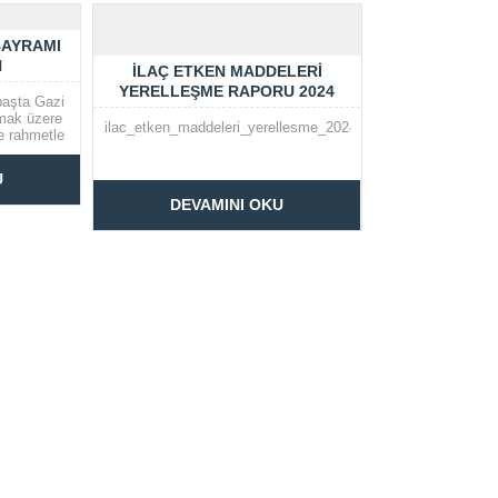
BAYRAMI
N
İLAÇ ETKEN MADDELERI
YERELLEŞME RAPORU 2024
başta Gazi
mak üzere
ilac_etken_maddeleri_yerellesme_2024
ve rahmetle
erimize
. İkram
U
eği Genel
DEVAMINI OKU