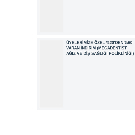
ÜYELERIMIZE ÖZEL %20’DEN %60
VARAN İNDIRIM (MEGADENTIST
AĞIZ VE DIŞ SAĞLIĞI POLIKLINIĞI)
Müşteri Temsilcisi