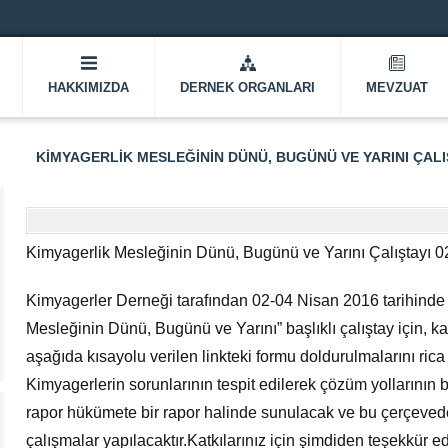
HAKKIMIZDA
DERNEK ORGANLARI
MEVZUAT
KIMYAGERLIK MESLEĞININ DÜNÜ, BUGÜNÜ VE YARINI ÇALIŞ
Kimyagerlik Mesleğinin Dünü, Bugünü ve Yarını Çalıştayı 
Kimyagerler Derneği tarafından 02-04 Nisan 2016 tarihinde
Mesleğinin Dünü, Bugünü ve Yarını” başlıklı çalıştay için, k
aşağıda kısayolu verilen linkteki formu doldurulmalarını ric
Kimyagerlerin sorunlarının tespit edilerek çözüm yollarını
rapor hükümete bir rapor halinde sunulacak ve bu çerçevede
çalışmalar yapılacaktır.Katkılarınız için şimdiden teşekkür ed