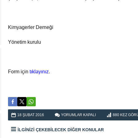
Kimyagerler Derneği
Yönetim kurulu
Form için
tıklayınız
.
KIMYAGERLIK
18 ŞUBAT
2016
YORUMLAR KAPALI
880
KEZ GÖR
MESLEĞININ
DÜNÜ,
İLGİNİZİ ÇEKEBİLECEK DİĞER KONULAR
BUGÜNÜ
VE