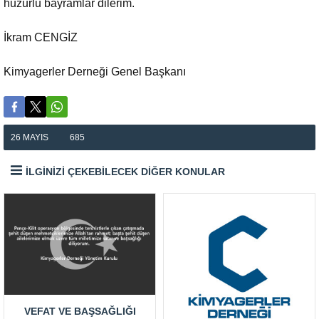
huzurlu bayramlar dilerim.
İkram CENGİZ
Kimyagerler Derneği Genel Başkanı
26 MAYIS
685
İLGİNİZİ ÇEKEBİLECEK DİĞER KONULAR
VEFAT VE BAŞSAĞLIĞI