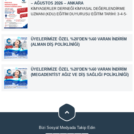
– AĞUSTOS 2026 – ANKARA
KİMYAGERLER DERNEĞİ KİMYASAL DEĞERLENDİRME
UZMANI (KDU) EĞİTİM DUYURUSU EĞİTİM TARİHİ: 3-4-5-
6-7-10-11-12 Ağustos 2026 SINAV TARİHİ: 13 Ağustos 2026
ADRES: Kardelen Mah. 2050 As Barınak 2 Sitesi D:15045
Ada No:1/62 Yenimahalle/ ANKARA EĞİTMEN: Sevgi
AKKUZU İLETİŞİM: iletisim@kimyager.orgBAŞVURU
ÜYELERIMIZE ÖZEL %20’DEN %60 VARAN İNDIRIM
İRTİBAT NUMARASI:0530 500 68...
(ALMAN DIŞ POLIKLINIĞI)
ÜYELERIMIZE ÖZEL %20’DEN %60 VARAN İNDIRIM
(MEGADENTIST AĞIZ VE DIŞ SAĞLIĞI POLIKLINIĞI)
Müşteri Temsilcisi
Cevap Yaz
Bizi Sosyal Medyada Takip Edin