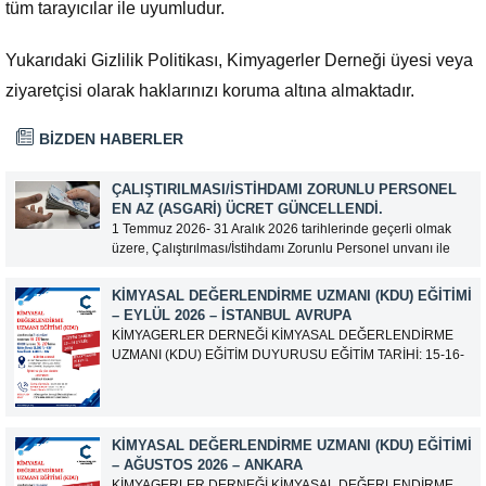
tüm tarayıcılar ile uyumludur.
Yukarıdaki Gizlilik Politikası, Kimyagerler Derneği üyesi veya
ziyaretçisi olarak haklarınızı koruma altına almaktadır.
BİZDEN HABERLER
ÇALIŞTIRILMASI/İSTIHDAMI ZORUNLU PERSONEL
EN AZ (ASGARI) ÜCRET GÜNCELLENDI.
1 Temmuz 2026- 31 Aralık 2026 tarihlerinde geçerli olmak
üzere, Çalıştırılması/İstihdamı Zorunlu Personel unvanı ile
tam zamanlı olarak çalışan üyelerimizin asgari aylık net
ücreti 95.500,00 TL (Doksan Beş Bin Beş Yüz Türk Lirası)
KIMYASAL DEĞERLENDIRME UZMANI (KDU) EĞITIMI
olarak güncellemiştir.
– EYLÜL 2026 – İSTANBUL AVRUPA
KİMYAGERLER DERNEĞİ KİMYASAL DEĞERLENDİRME
UZMANI (KDU) EĞİTİM DUYURUSU EĞİTİM TARİHİ: 15-16-
17-18-21-22-23-24 Eylül 2026 SINAV TARİHİ: 25 Eylül 2026
ADRES: Atatürk Bulvarı İkitelli OSB Giyim Sanatkarları Sitesi
2.ada B Blok Kat:6 No:604/1 Başakşehir 34490 İSTANBUL
EĞİTMEN: Serdar KASAP İLETİŞİM:
KIMYASAL DEĞERLENDIRME UZMANI (KDU) EĞITIMI
iletisim@kimyager.orgBAŞVURU İRTİBAT...
– AĞUSTOS 2026 – ANKARA
KİMYAGERLER DERNEĞİ KİMYASAL DEĞERLENDİRME