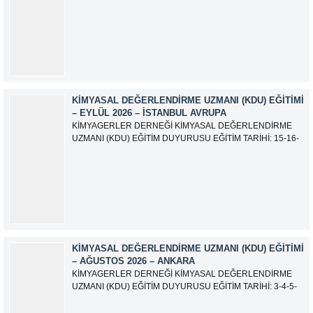
tam zamanlı olarak çalışan üyelerimizin asgari aylık net
ücreti 95.500,00 TL (Doksan Beş Bin Beş Yüz Türk Lirası)
olarak güncellemiştir.
KIMYASAL DEĞERLENDIRME UZMANI (KDU) EĞITIMI
– EYLÜL 2026 – İSTANBUL AVRUPA
KİMYAGERLER DERNEĞİ KİMYASAL DEĞERLENDİRME
UZMANI (KDU) EĞİTİM DUYURUSU EĞİTİM TARİHİ: 15-16-
17-18-21-22-23-24 Eylül 2026 SINAV TARİHİ: 25 Eylül 2026
ADRES: Atatürk Bulvarı İkitelli OSB Giyim Sanatkarları Sitesi
2.ada B Blok Kat:6 No:604/1 Başakşehir 34490 İSTANBUL
EĞİTMEN: Serdar KASAP İLETİŞİM:
iletisim@kimyager.orgBAŞVURU İRTİBAT...
KIMYASAL DEĞERLENDIRME UZMANI (KDU) EĞITIMI
– AĞUSTOS 2026 – ANKARA
KİMYAGERLER DERNEĞİ KİMYASAL DEĞERLENDİRME
UZMANI (KDU) EĞİTİM DUYURUSU EĞİTİM TARİHİ: 3-4-5-
6-7-10-11-12 Ağustos 2026 SINAV TARİHİ: 13 Ağustos 2026
ADRES: Kardelen Mah. 2050 As Barınak 2 Sitesi D:15045