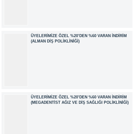
Ada No:1/62 Yenimahalle/ ANKARA EĞİTMEN: Sevgi
AKKUZU İLETİŞİM: iletisim@kimyager.orgBAŞVURU
İRTİBAT NUMARASI:0530 500 68...
ÜYELERIMIZE ÖZEL %20’DEN %60 VARAN İNDIRIM
(ALMAN DIŞ POLIKLINIĞI)
ÜYELERIMIZE ÖZEL %20’DEN %60 VARAN İNDIRIM
(MEGADENTIST AĞIZ VE DIŞ SAĞLIĞI POLIKLINIĞI)