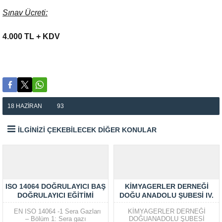
S
ınav
Ücreti:
4.000 TL + KDV
18 HAZIRAN
93
İLGİNİZİ ÇEKEBİLECEK DİĞER KONULAR
ISO 14064 DOĞRULAYICI BAŞ
KIMYAGERLER DERNEĞI
DOĞRULAYICI EĞITIMI
DOĞU ANADOLU ŞUBESI IV.
(KASIM 2022) – İSTANBUL
OLAĞAN GENEL KURUL
EN ISO 14064 -1 Sera Gazları
KİMYAGERLER DERNEĞİ
TOPLANTISI
– Bölüm 1: Sera gazı
DOĞUANADOLU ŞUBESİ