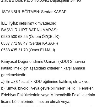
2.ada B Blok Kat:6 No:604/1 Başakşehir 34490
İSTANBUL EĞİTMEN: Serdar KASAP
İLETİŞİM: iletisim@kimyager.org
BAŞVURU İRTİBAT NUMARASI:
0530 500 68 55 (Özlem ÖZÇELİK)
0537 771 98 47 (Serdar KASAP))
0533 435 31 70 (Ömer ELMALI)
Kimyasal Değerlendirme Uzmanı (KDU) Sınavına
katılabilmek için aşağıdaki kriterlerin karşılanması
gerekmektedir:
a) En az 64 saatlik KDU eğitimine katılmış olmak ve,
b) Kimya, biyoloji veya çevre bilimleri* ile ilgili Fen/Fen
Edebiyat Fakültelerinin veya Mühendislik Fakültelerinin
lisans bölümlerinden mezun olmak veya,