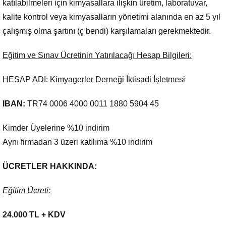
katılabilmeleri için kimyasallara ilişkin üretim, laboratuvar,
kalite kontrol veya kimyasalların yönetimi alanında en az 5 yıl
çalışmış olma şartını (ç bendi) karşılamaları gerekmektedir.
E
ğitim ve Sınav
Ücretinin Yat
ırılacağı Hesap Bilgileri:
HESAP ADI: Kimyagerler Derneği İktisadi İşletmesi
IBAN:
TR74 0006 4000 0011 1880 5904 45
Kimder Üyelerine %10 indirim
Aynı firmadan 3 üzeri katılıma %10 indirim
ÜCRETLER HAKKINDA:
E
ğitim
Ücreti:
24.000 TL + KDV