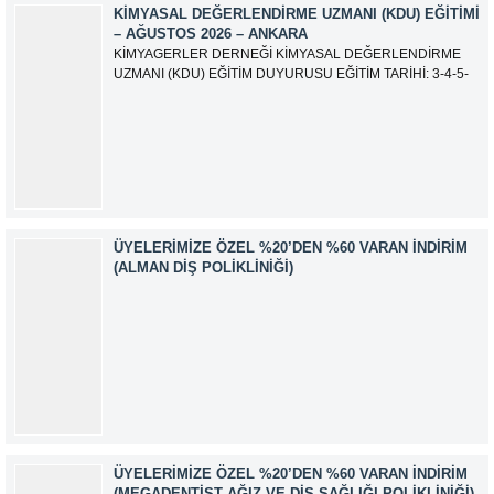
KIMYASAL DEĞERLENDIRME UZMANI (KDU) EĞITIMI
– AĞUSTOS 2026 – ANKARA
KİMYAGERLER DERNEĞİ KİMYASAL DEĞERLENDİRME
UZMANI (KDU) EĞİTİM DUYURUSU EĞİTİM TARİHİ: 3-4-5-
6-7-10-11-12 Ağustos 2026 SINAV TARİHİ: 13 Ağustos 2026
ADRES: Kardelen Mah. 2050 As Barınak 2 Sitesi D:15045
Ada No:1/62 Yenimahalle/ ANKARA EĞİTMEN: Sevgi
AKKUZU İLETİŞİM: iletisim@kimyager.orgBAŞVURU
İRTİBAT NUMARASI:0530 500 68...
ÜYELERIMIZE ÖZEL %20’DEN %60 VARAN İNDIRIM
(ALMAN DIŞ POLIKLINIĞI)
ÜYELERIMIZE ÖZEL %20’DEN %60 VARAN İNDIRIM
(MEGADENTIST AĞIZ VE DIŞ SAĞLIĞI POLIKLINIĞI)