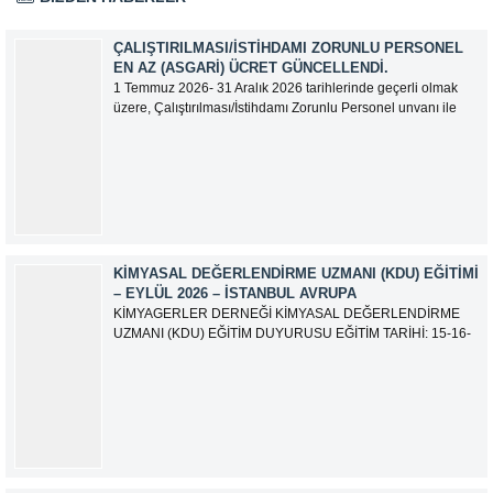
ÇALIŞTIRILMASI/İSTIHDAMI ZORUNLU PERSONEL
EN AZ (ASGARI) ÜCRET GÜNCELLENDI.
1 Temmuz 2026- 31 Aralık 2026 tarihlerinde geçerli olmak
üzere, Çalıştırılması/İstihdamı Zorunlu Personel unvanı ile
tam zamanlı olarak çalışan üyelerimizin asgari aylık net
ücreti 95.500,00 TL (Doksan Beş Bin Beş Yüz Türk Lirası)
olarak güncellemiştir.
KIMYASAL DEĞERLENDIRME UZMANI (KDU) EĞITIMI
– EYLÜL 2026 – İSTANBUL AVRUPA
KİMYAGERLER DERNEĞİ KİMYASAL DEĞERLENDİRME
UZMANI (KDU) EĞİTİM DUYURUSU EĞİTİM TARİHİ: 15-16-
17-18-21-22-23-24 Eylül 2026 SINAV TARİHİ: 25 Eylül 2026
ADRES: Atatürk Bulvarı İkitelli OSB Giyim Sanatkarları Sitesi
2.ada B Blok Kat:6 No:604/1 Başakşehir 34490 İSTANBUL
EĞİTMEN: Serdar KASAP İLETİŞİM:
iletisim@kimyager.orgBAŞVURU İRTİBAT...