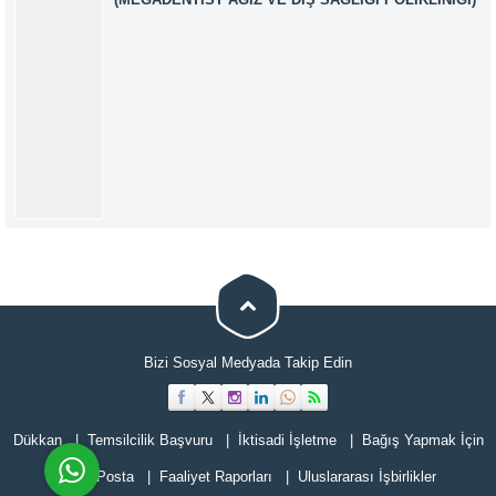
Müşteri Temsilcisi
Bizi Sosyal Medyada Takip Edin
Cevap Yaz
Dükkan
Temsilcilik Başvuru
İktisadi İşletme
Bağış Yapmak İçin
E-Posta
Faaliyet Raporları
Uluslararası İşbirlikler