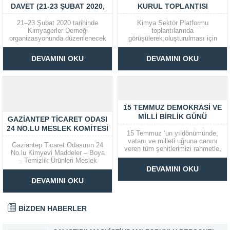
DAVET (21-23 ŞUBAT 2020,
KURUL TOPLANTISI
ANTALYA)
21–23 Şubat 2020 tarihinde
Kimya Sektör Platformu
Kimyagerler Derneği
toplantılarında
organizasyonunda düzenlenecek
görüşülerek,oluşturulması için
10’ncu Kozmetik Kimyası,
karar alınan Kimya Sanayicileri
Üretimi ve Standardizasyonu
Federasyonuna Kimyagerler
DEVAMINI OKU
DEVAMINI OKU
Kongresi’nde sizleri aramızda
Derneği olarak kurucu üye
görmekten büyük mutluluk
olunup olunmaması konusunda
duyacağız. Online Kayıt için
karar alınacak tek gündem
TIKLAYINIZ
maddeli 2. Olağanüstü Genel
Kurula katılımınız önemle rica
olunur. İçerik 1. Açılış
15 TEMMUZ DEMOKRASI VE
2. Divan heyetinin seçimi...
MILLI BIRLIK GÜNÜ
GAZIANTEP TICARET ODASI
24 NO.LU MESLEK KOMITESI
15 Temmuz ‘un yıldönümünde,
VE KIMYA SEKTÖRÜ
vatanı ve milleti uğruna canını
Gaziantep Ticaret Odasının 24
İSTIŞARE TOPLANTISI
veren tüm şehitlerimizi rahmetle,
No.lu Kimyevi Maddeler – Boya
minnetle anıyor; gazilerimize
– Temizlik Ürünleri Meslek
şükranlarımı sunuyorum. İkram
Komitesi ile Gaziantep
DEVAMINI OKU
CENGİZ Genel Başkan
Üniversitesi Kimya bölümü
DEVAMINI OKU
öğretim üyeleri, Kimyagerler
Derneği Güneydoğu Anadolu
Şubesi yetkilileri ve sektör
temsilcilerinin katılımları ile
BİZDEN HABERLER
kimya sektöründeki gelişmeler
ve istişarelerde bulunuldu. GTO
Yönetim...