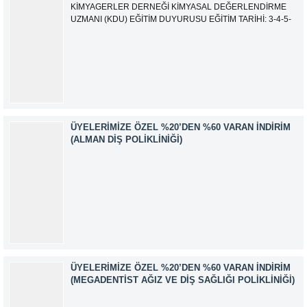
KİMYAGERLER DERNEĞİ KİMYASAL DEĞERLENDİRME
UZMANI (KDU) EĞİTİM DUYURUSU EĞİTİM TARİHİ: 3-4-5-
6-7-10-11-12 Ağustos 2026 SINAV TARİHİ: 13 Ağustos 2026
ADRES: Kardelen Mah. 2050 As Barınak 2 Sitesi D:15045
Ada No:1/62 Yenimahalle/ ANKARA EĞİTMEN: Sevgi
AKKUZU İLETİŞİM: iletisim@kimyager.orgBAŞVURU
İRTİBAT NUMARASI:0530 500 68...
ÜYELERIMIZE ÖZEL %20’DEN %60 VARAN İNDIRIM
(ALMAN DIŞ POLIKLINIĞI)
ÜYELERIMIZE ÖZEL %20’DEN %60 VARAN İNDIRIM
(MEGADENTIST AĞIZ VE DIŞ SAĞLIĞI POLIKLINIĞI)