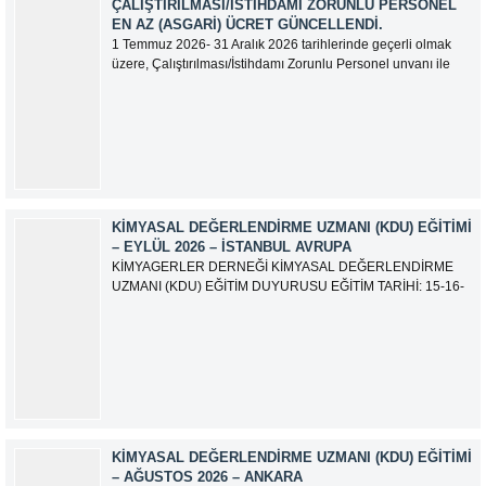
ÇALIŞTIRILMASI/İSTIHDAMI ZORUNLU PERSONEL
EN AZ (ASGARI) ÜCRET GÜNCELLENDI.
1 Temmuz 2026- 31 Aralık 2026 tarihlerinde geçerli olmak
üzere, Çalıştırılması/İstihdamı Zorunlu Personel unvanı ile
tam zamanlı olarak çalışan üyelerimizin asgari aylık net
ücreti 95.500,00 TL (Doksan Beş Bin Beş Yüz Türk Lirası)
olarak güncellemiştir.
KIMYASAL DEĞERLENDIRME UZMANI (KDU) EĞITIMI
– EYLÜL 2026 – İSTANBUL AVRUPA
KİMYAGERLER DERNEĞİ KİMYASAL DEĞERLENDİRME
UZMANI (KDU) EĞİTİM DUYURUSU EĞİTİM TARİHİ: 15-16-
17-18-21-22-23-24 Eylül 2026 SINAV TARİHİ: 25 Eylül 2026
ADRES: Atatürk Bulvarı İkitelli OSB Giyim Sanatkarları Sitesi
2.ada B Blok Kat:6 No:604/1 Başakşehir 34490 İSTANBUL
EĞİTMEN: Serdar KASAP İLETİŞİM:
iletisim@kimyager.orgBAŞVURU İRTİBAT...
KIMYASAL DEĞERLENDIRME UZMANI (KDU) EĞITIMI
– AĞUSTOS 2026 – ANKARA