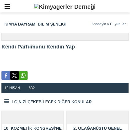
KIMYA BAYRAMI BILIM ŞENLIĞI
Anasayfa
»
Duyurular
Kendi Parfümünü Kendin Yap
12 NISAN
632
İLGİNİZİ ÇEKEBİLECEK DİĞER KONULAR
10. KOZMETIK KONGRESI’NE
2. OLAĞANÜSTÜ GENEL