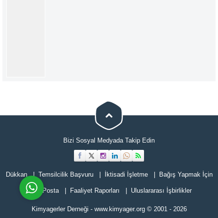
Müşteri Temsilcisi
Bizi Sosyal Medyada Takip Edin
Cevap Yaz
Dükkan
Temsilcilik Başvuru
İktisadi İşletme
Bağış Yapmak İçin
E-Posta
Faaliyet Raporları
Uluslararası İşbirlikler
Kimyagerler Derneği
-
www.kimyager.org
© 2001
- 2026