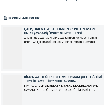
BİZDEN HABERLER
ÇALIŞTIRILMASI/İSTIHDAMI ZORUNLU PERSONEL
EN AZ (ASGARI) ÜCRET GÜNCELLENDI.
1 Temmuz 2026- 31 Aralık 2026 tarihlerinde geçerli olmak
üzere, Çalıştırılması/İstihdamı Zorunlu Personel unvanı ile
tam zamanlı olarak çalışan üyelerimizin asgari aylık net
ücreti 95.500,00 TL (Doksan Beş Bin Beş Yüz Türk Lirası)
olarak güncellemiştir.
KIMYASAL DEĞERLENDIRME UZMANI (KDU) EĞITIMI
– EYLÜL 2026 – İSTANBUL AVRUPA
KİMYAGERLER DERNEĞİ KİMYASAL DEĞERLENDİRME
UZMANI (KDU) EĞİTİM DUYURUSU EĞİTİM TARİHİ: 15-16-
17-18-21-22-23-24 Eylül 2026 SINAV TARİHİ: 25 Eylül 2026
ADRES: Atatürk Bulvarı İkitelli OSB Giyim Sanatkarları Sitesi
2.ada B Blok Kat:6 No:604/1 Başakşehir 34490 İSTANBUL