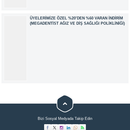
ÜYELERIMIZE ÖZEL %20’DEN %60 VARAN İNDIRIM
(MEGADENTIST AĞIZ VE DIŞ SAĞLIĞI POLIKLINIĞI)
Müşteri Temsilcisi
Bizi Sosyal Medyada Takip Edin
Cevap Yaz