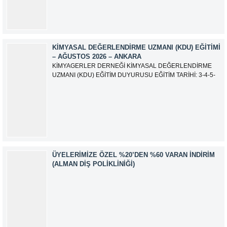
EĞİTMEN: Serdar KASAP İLETİŞİM:
iletisim@kimyager.orgBAŞVURU İRTİBAT...
KIMYASAL DEĞERLENDIRME UZMANI (KDU) EĞITIMI
– AĞUSTOS 2026 – ANKARA
KİMYAGERLER DERNEĞİ KİMYASAL DEĞERLENDİRME
UZMANI (KDU) EĞİTİM DUYURUSU EĞİTİM TARİHİ: 3-4-5-
6-7-10-11-12 Ağustos 2026 SINAV TARİHİ: 13 Ağustos 2026
ADRES: Kardelen Mah. 2050 As Barınak 2 Sitesi D:15045
Ada No:1/62 Yenimahalle/ ANKARA EĞİTMEN: Sevgi
AKKUZU İLETİŞİM: iletisim@kimyager.orgBAŞVURU
İRTİBAT NUMARASI:0530 500 68...
ÜYELERIMIZE ÖZEL %20’DEN %60 VARAN İNDIRIM
(ALMAN DIŞ POLIKLINIĞI)