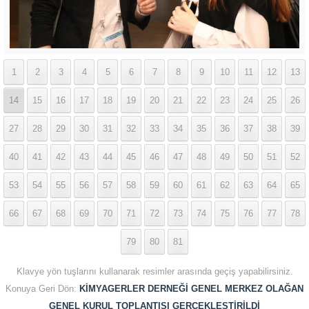
1
2
3
4
5
6
7
8
9
10
11
12
13
14
15
16
17
18
19
20
21
22
23
24
25
26
27
28
29
30
31
32
33
34
35
36
37
38
39
40
41
42
43
44
45
46
47
48
49
50
51
52
53
54
55
56
57
58
59
60
61
62
63
64
65
66
67
68
69
70
71
72
73
74
75
76
77
78
79
80
81
Klavye yön tuşlarını kullanarak resimler arasında geçiş yapabilirsiniz.
Konuya Geri Dön:
KİMYAGERLER DERNEĞİ GENEL MERKEZ OLAĞAN
GENEL KURUL TOPLANTISI GERÇEKLEŞTİRİLDİ