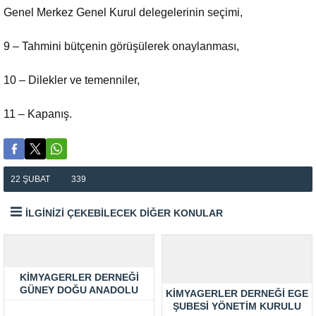
Genel Merkez Genel Kurul delegelerinin seçimi,
9 – Tahmini bütçenin görüşülerek onaylanması,
10 – Dilekler ve temenniler,
11 – Kapanış.
22 ŞUBAT
339
İLGİNİZİ ÇEKEBİLECEK DİĞER KONULAR
KIMYAGERLER DERNEĞI
GÜNEY DOĞU ANADOLU
KIMYAGERLER DERNEĞI EGE
ŞUBESI İFTAR DAVETI 2019
ŞUBESI YÖNETIM KURULU