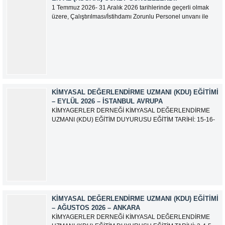
1 Temmuz 2026- 31 Aralık 2026 tarihlerinde geçerli olmak
üzere, Çalıştırılması/İstihdamı Zorunlu Personel unvanı ile
tam zamanlı olarak çalışan üyelerimizin asgari aylık net
ücreti 95.500,00 TL (Doksan Beş Bin Beş Yüz Türk Lirası)
olarak güncellemiştir.
KIMYASAL DEĞERLENDIRME UZMANI (KDU) EĞITIMI
– EYLÜL 2026 – İSTANBUL AVRUPA
KİMYAGERLER DERNEĞİ KİMYASAL DEĞERLENDİRME
UZMANI (KDU) EĞİTİM DUYURUSU EĞİTİM TARİHİ: 15-16-
17-18-21-22-23-24 Eylül 2026 SINAV TARİHİ: 25 Eylül 2026
ADRES: Atatürk Bulvarı İkitelli OSB Giyim Sanatkarları Sitesi
2.ada B Blok Kat:6 No:604/1 Başakşehir 34490 İSTANBUL
EĞİTMEN: Serdar KASAP İLETİŞİM:
iletisim@kimyager.orgBAŞVURU İRTİBAT...
KIMYASAL DEĞERLENDIRME UZMANI (KDU) EĞITIMI
– AĞUSTOS 2026 – ANKARA
KİMYAGERLER DERNEĞİ KİMYASAL DEĞERLENDİRME