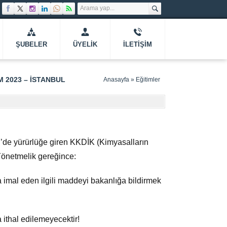
ŞUBELER
ÜYELIK
İLETIŞIM
 2023 – İSTANBUL
Anasayfa
»
Eğitimler
7’de yürürlüğe giren KKDİK (Kimyasalların
Yönetmelik gereğince:
a imal eden ilgili maddeyi bakanlığa bildirmek
ithal edilemeyecektir!