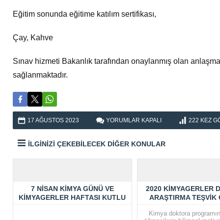
Eğitim sonunda eğitime katılım sertifikası,
Çay, Kahve
Sınav hizmeti Bakanlık tarafından onaylanmış olan anlaşmal
sağlanmaktadır.
KIMYASAL
17 AĞUSTOS
2023
YORUMLAR KAPALI
222
KEZ G
DEĞERLENDIRME
UZMANI
İLGİNİZİ ÇEKEBİLECEK DİĞER KONULAR
(KDU)
EĞITIMI
–
KASIM
2023
–
7 NISAN KIMYA GÜNÜ VE
2020 KIMYAGERLER 
İSTANBUL
KIMYAGERLER HAFTASI KUTLU
ARAŞTIRMA TEŞVIK
IÇIN
OLSUN (7 NISAN 2022)
SAHIPLERINI BU
Kimya doktora programın