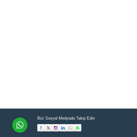
Müşteri Temsilcisi
Cevap Yaz
Bizi Sosyal Medyada Takip Edin