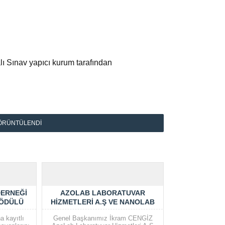
ı Sınav yapıcı kurum tarafından
ÖRÜNTÜLENDI
DERNEĞI
AZOLAB LABORATUVAR
 ÖDÜLÜ
HIZMETLERI A.Ş VE NANOLAB
LDU
LABORATUVARLAR GRUBU’NU
a kayıtlı
Genel Başkanımız İkram CENGİZ
ZIYARET