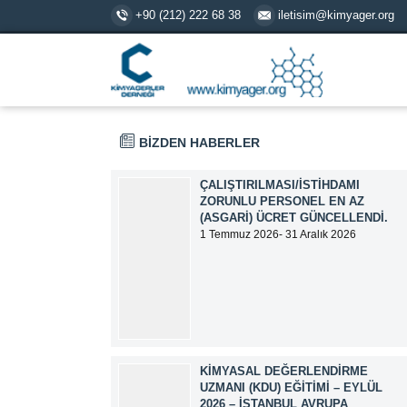
+90 (212) 222 68 38
iletisim@kimyager.org
BİZDEN HABERLER
ÇALIŞTIRILMASI/İSTIHDAMI
ZORUNLU PERSONEL EN AZ
(ASGARI) ÜCRET GÜNCELLENDI.
1 Temmuz 2026- 31 Aralık 2026
tarihlerinde geçerli olmak üzere,
Çalıştırılması/İstihdamı Zorunlu Personel
unvanı ile tam zamanlı olarak çalışan
üyelerimizin asgari aylık net ücreti
95.500,00 TL (Doksan Beş Bin Beş Yüz
Türk Lirası) olarak güncellemiştir.
KIMYASAL DEĞERLENDIRME
UZMANI (KDU) EĞITIMI – EYLÜL
2026 – İSTANBUL AVRUPA