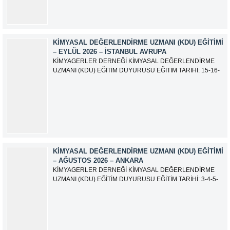
KIMYASAL DEĞERLENDIRME UZMANI (KDU) EĞITIMI
– EYLÜL 2026 – İSTANBUL AVRUPA
KİMYAGERLER DERNEĞİ KİMYASAL DEĞERLENDİRME
UZMANI (KDU) EĞİTİM DUYURUSU EĞİTİM TARİHİ: 15-16-
17-18-21-22-23-24 Eylül 2026 SINAV TARİHİ: 25 Eylül 2026
ADRES: Atatürk Bulvarı İkitelli OSB Giyim Sanatkarları Sitesi
2.ada B Blok Kat:6 No:604/1 Başakşehir 34490 İSTANBUL
EĞİTMEN: Serdar KASAP İLETİŞİM:
iletisim@kimyager.orgBAŞVURU İRTİBAT...
KIMYASAL DEĞERLENDIRME UZMANI (KDU) EĞITIMI
– AĞUSTOS 2026 – ANKARA
KİMYAGERLER DERNEĞİ KİMYASAL DEĞERLENDİRME
UZMANI (KDU) EĞİTİM DUYURUSU EĞİTİM TARİHİ: 3-4-5-
6-7-10-11-12 Ağustos 2026 SINAV TARİHİ: 13 Ağustos 2026
ADRES: Kardelen Mah. 2050 As Barınak 2 Sitesi D:15045
Ada No:1/62 Yenimahalle/ ANKARA EĞİTMEN: Sevgi
AKKUZU İLETİŞİM: iletisim@kimyager.orgBAŞVURU
İRTİBAT NUMARASI:0530 500 68...