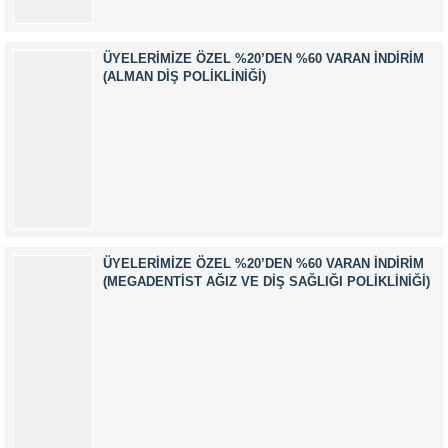
ÜYELERIMIZE ÖZEL %20’DEN %60 VARAN İNDIRIM
(ALMAN DIŞ POLIKLINIĞI)
ÜYELERIMIZE ÖZEL %20’DEN %60 VARAN İNDIRIM
(MEGADENTIST AĞIZ VE DIŞ SAĞLIĞI POLIKLINIĞI)