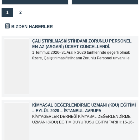
açılış Konuşması
açılış Konuşması
1
2
BİZDEN HABERLER
ÇALIŞTIRILMASI/İSTIHDAMI ZORUNLU PERSONEL
EN AZ (ASGARI) ÜCRET GÜNCELLENDI.
1 Temmuz 2026- 31 Aralık 2026 tarihlerinde geçerli olmak
üzere, Çalıştırılması/İstihdamı Zorunlu Personel unvanı ile
tam zamanlı olarak çalışan üyelerimizin asgari aylık net
ücreti 95.500,00 TL (Doksan Beş Bin Beş Yüz Türk Lirası)
olarak güncellemiştir.
KIMYASAL DEĞERLENDIRME UZMANI (KDU) EĞITIMI
– EYLÜL 2026 – İSTANBUL AVRUPA
KİMYAGERLER DERNEĞİ KİMYASAL DEĞERLENDİRME
UZMANI (KDU) EĞİTİM DUYURUSU EĞİTİM TARİHİ: 15-16-
17-18-21-22-23-24 Eylül 2026 SINAV TARİHİ: 25 Eylül 2026
ADRES: Atatürk Bulvarı İkitelli OSB Giyim Sanatkarları Sitesi
2.ada B Blok Kat:6 No:604/1 Başakşehir 34490 İSTANBUL