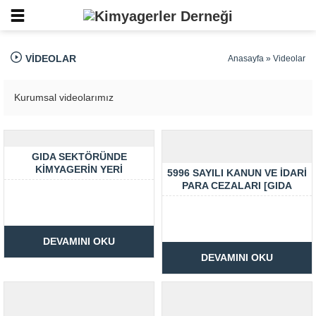
VIDEOLAR
Anasayfa
»
Videolar
Kurumsal videolarımız
GIDA SEKTÖRÜNDE
KIMYAGERIN YERI
5996 SAYILI KANUN VE İDARI
PARA CEZALARI [GIDA
SEKTÖRÜ]
DEVAMINI OKU
DEVAMINI OKU