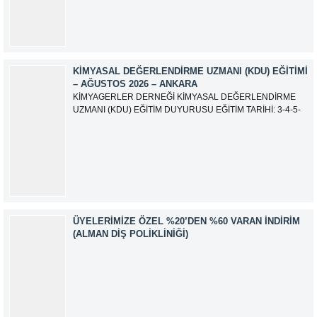
EĞİTMEN: Serdar KASAP İLETİŞİM:
iletisim@kimyager.orgBAŞVURU İRTİBAT...
KIMYASAL DEĞERLENDIRME UZMANI (KDU) EĞITIMI
– AĞUSTOS 2026 – ANKARA
KİMYAGERLER DERNEĞİ KİMYASAL DEĞERLENDİRME
UZMANI (KDU) EĞİTİM DUYURUSU EĞİTİM TARİHİ: 3-4-5-
6-7-10-11-12 Ağustos 2026 SINAV TARİHİ: 13 Ağustos 2026
ADRES: Kardelen Mah. 2050 As Barınak 2 Sitesi D:15045
Ada No:1/62 Yenimahalle/ ANKARA EĞİTMEN: Sevgi
AKKUZU İLETİŞİM: iletisim@kimyager.orgBAŞVURU
İRTİBAT NUMARASI:0530 500 68...
ÜYELERIMIZE ÖZEL %20’DEN %60 VARAN İNDIRIM
(ALMAN DIŞ POLIKLINIĞI)