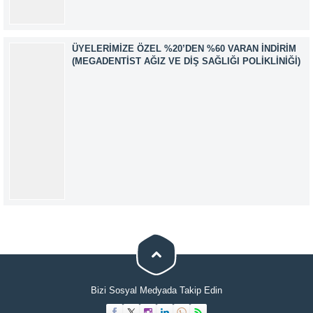
ÜYELERIMIZE ÖZEL %20’DEN %60 VARAN İNDIRIM
(MEGADENTIST AĞIZ VE DIŞ SAĞLIĞI POLIKLINIĞI)
Müşteri Temsilcisi
Bizi Sosyal Medyada Takip Edin
Cevap Yaz