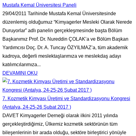
tarihinde
Mustafa Kemal Üniversitesi Paneli
Lpg
29/04/2011 Tarihinde Mustafa Kemal Üniversitesinde
Otogaz
düzenlemiş olduğumuz “Kimyagerler Mesleki Olarak Nerede
İstasyonlarında
Duruyorlar” adlı panelin gerçekleşmesinde başta Bölüm
Sorumlu
Başkanımız Prof. Dr. Nureddin ÇOLAK’a ve Bölüm Başkan
Müdürlük
Yardımcısı Doç. Dr. A. Tuncay ÖZYILMAZ’a, tüm akademik
Eğitimi
kadroya, değerli meslektaşlarımıza ve meslekdaş adayı
için
katılımcılarımıza...
DEVAMINI OKU
7. Kozmetik Kimyası Üretimi ve Standardizasyonu Kongresi
(Antalya, 24-25-26 Şubat 2017 )
DAVET Kimyagerler Derneği olarak ilkini 2011 yılında
gerçekleştirdiğimiz, Ülkemiz kozmetik sektörünün tüm
bileşenlerinin bir arada olduğu, sektöre birleştirici yönüyle