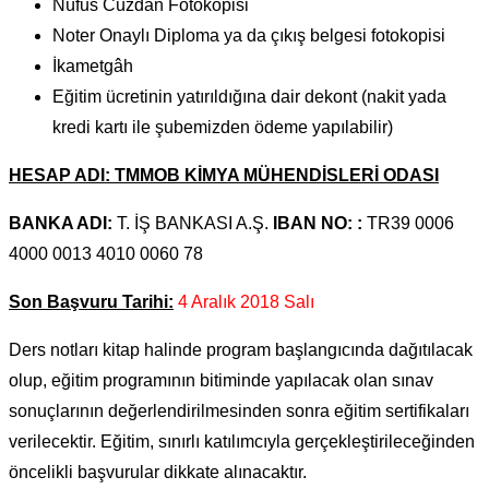
Nüfus Cüzdan Fotokopisi
Noter Onaylı Diploma ya da çıkış belgesi fotokopisi
İkametgâh
Eğitim ücretinin yatırıldığına dair dekont (nakit yada
kredi kartı ile şubemizden ödeme yapılabilir)
HESAP ADI: TMMOB KİMYA MÜHENDİSLERİ ODASI
BANKA ADI:
T. İŞ BANKASI A.Ş.
IBAN NO: :
TR39 0006
4000 0013 4010 0060 78
Son Başvuru Tarihi:
4 Aralık 2018 Salı
Ders notları kitap halinde program başlangıcında dağıtılacak
olup, eğitim programının bitiminde yapılacak olan sınav
sonuçlarının değerlendirilmesinden sonra eğitim sertifikaları
verilecektir. Eğitim, sınırlı katılımcıyla gerçekleştirileceğinden
öncelikli başvurular dikkate alınacaktır.