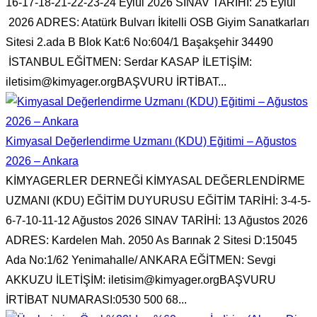
16-17-18-21-22-23-24 Eylül 2026 SINAV TARİHİ: 25 Eylül
2026 ADRES: Atatürk Bulvarı İkitelli OSB Giyim Sanatkarları
Sitesi 2.ada B Blok Kat:6 No:604/1 Başakşehir 34490
İSTANBUL EĞİTMEN: Serdar KASAP İLETİŞİM:
iletisim@kimyager.orgBAŞVURU İRTİBAT...
Kimyasal Değerlendirme Uzmanı (KDU) Eğitimi – Ağustos
2026 – Ankara
KİMYAGERLER DERNEĞİ KİMYASAL DEĞERLENDİRME
UZMANI (KDU) EĞİTİM DUYURUSU EĞİTİM TARİHİ: 3-4-5-
6-7-10-11-12 Ağustos 2026 SINAV TARİHİ: 13 Ağustos 2026
ADRES: Kardelen Mah. 2050 As Barınak 2 Sitesi D:15045
Ada No:1/62 Yenimahalle/ ANKARA EĞİTMEN: Sevgi
AKKUZU İLETİŞİM: iletisim@kimyager.orgBAŞVURU
İRTİBAT NUMARASI:0530 500 68...