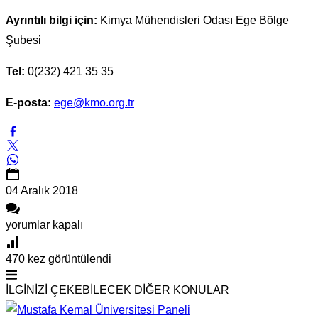
Ayrıntılı bilgi için:
Kimya Mühendisleri Odası Ege Bölge
Şubesi
Tel:
0(232) 421 35 35
E-posta:
ege@kmo.org.tr
04 Aralık
2018
İzmir’de
yorumlar kapalı
17-
470
kez görüntülendi
21
Aralık
İLGİNİZİ ÇEKEBİLECEK DİĞER KONULAR
2018