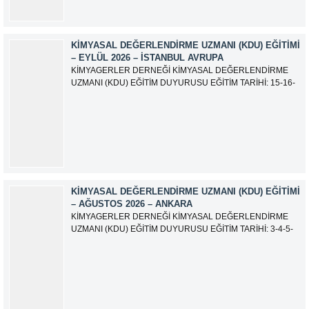
KIMYASAL DEĞERLENDIRME UZMANI (KDU) EĞITIMI
– EYLÜL 2026 – İSTANBUL AVRUPA
KİMYAGERLER DERNEĞİ KİMYASAL DEĞERLENDİRME
UZMANI (KDU) EĞİTİM DUYURUSU EĞİTİM TARİHİ: 15-16-
17-18-21-22-23-24 Eylül 2026 SINAV TARİHİ: 25 Eylül 2026
ADRES: Atatürk Bulvarı İkitelli OSB Giyim Sanatkarları Sitesi
2.ada B Blok Kat:6 No:604/1 Başakşehir 34490 İSTANBUL
EĞİTMEN: Serdar KASAP İLETİŞİM:
iletisim@kimyager.orgBAŞVURU İRTİBAT...
KIMYASAL DEĞERLENDIRME UZMANI (KDU) EĞITIMI
– AĞUSTOS 2026 – ANKARA
KİMYAGERLER DERNEĞİ KİMYASAL DEĞERLENDİRME
UZMANI (KDU) EĞİTİM DUYURUSU EĞİTİM TARİHİ: 3-4-5-
6-7-10-11-12 Ağustos 2026 SINAV TARİHİ: 13 Ağustos 2026
ADRES: Kardelen Mah. 2050 As Barınak 2 Sitesi D:15045
Ada No:1/62 Yenimahalle/ ANKARA EĞİTMEN: Sevgi
AKKUZU İLETİŞİM: iletisim@kimyager.orgBAŞVURU
İRTİBAT NUMARASI:0530 500 68...