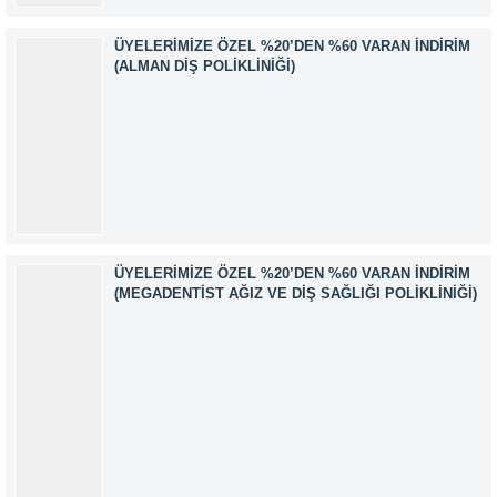
ÜYELERIMIZE ÖZEL %20’DEN %60 VARAN İNDIRIM
(ALMAN DIŞ POLIKLINIĞI)
ÜYELERIMIZE ÖZEL %20’DEN %60 VARAN İNDIRIM
(MEGADENTIST AĞIZ VE DIŞ SAĞLIĞI POLIKLINIĞI)