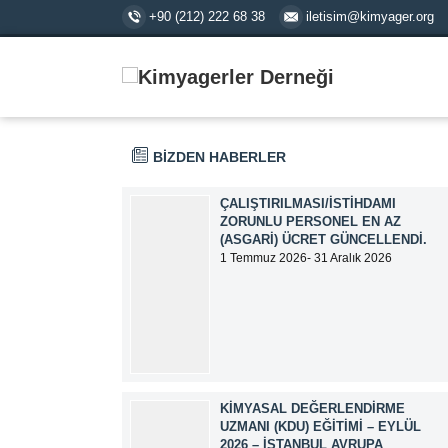
+90 (212) 222 68 38
iletisim@kimyager.org
BİZDEN HABERLER
ÇALIŞTIRILMASI/İSTIHDAMI
ZORUNLU PERSONEL EN AZ
(ASGARI) ÜCRET GÜNCELLENDI.
1 Temmuz 2026- 31 Aralık 2026
tarihlerinde geçerli olmak üzere,
Çalıştırılması/İstihdamı Zorunlu Personel
unvanı ile tam zamanlı olarak çalışan
üyelerimizin asgari aylık net ücreti
95.500,00 TL (Doksan Beş Bin Beş Yüz
Türk Lirası) olarak güncellemiştir.
KIMYASAL DEĞERLENDIRME
UZMANI (KDU) EĞITIMI – EYLÜL
2026 – İSTANBUL AVRUPA