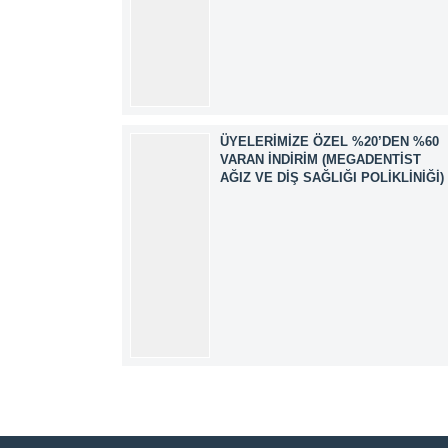
ÜYELERIMIZE ÖZEL %20’DEN %60
VARAN İNDIRIM (MEGADENTIST
AĞIZ VE DIŞ SAĞLIĞI POLIKLINIĞI)
Müşteri Temsilcisi
Cevap Yaz