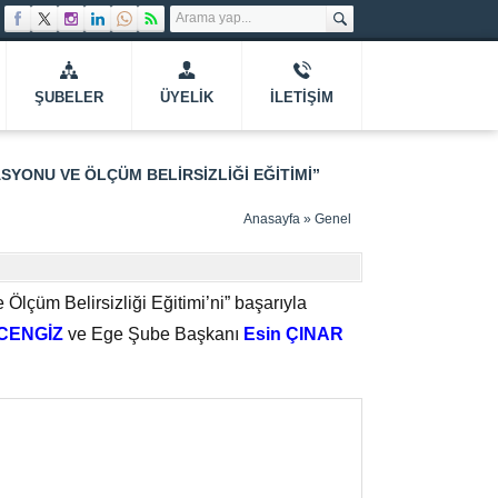
ŞUBELER
ÜYELIK
İLETIŞIM
YONU VE ÖLÇÜM BELIRSIZLIĞI EĞITIMI”
Anasayfa
»
Genel
Ölçüm Belirsizliği Eğitimi’ni” başarıyla
 CENGİZ
ve Ege Şube Başkanı
Esin ÇINAR