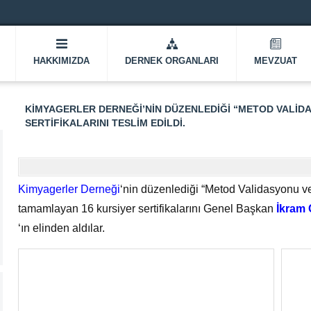
HAKKIMIZDA
DERNEK ORGANLARI
MEVZUAT
KIMYAGERLER DERNEĞI’NIN DÜZENLEDIĞI “METOD VALIDAS
SERTIFIKALARINI TESLIM EDILDI.
Kimyagerler Derneği
‘nin düzenlediği “Metod Validasyonu ve 
tamamlayan 16 kursiyer sertifikalarını Genel Başkan
İkram
‘ın elinden aldılar.