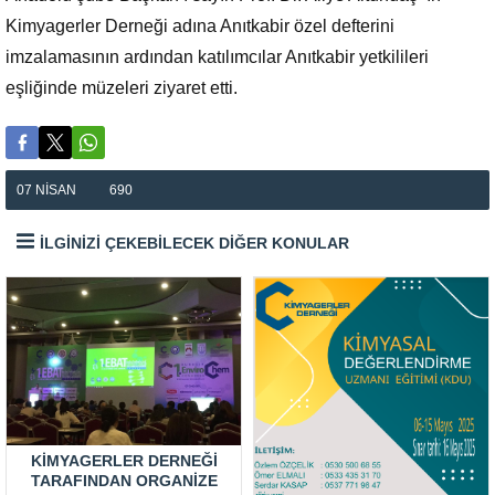
Kimyagerler Derneği adına Anıtkabir özel defterini
imzalamasının ardından katılımcılar Anıtkabir yetkilileri
eşliğinde müzeleri ziyaret etti.
07 NISAN
690
İLGİNİZİ ÇEKEBİLECEK DİĞER KONULAR
KIMYAGERLER DERNEĞI
TARAFINDAN ORGANIZE