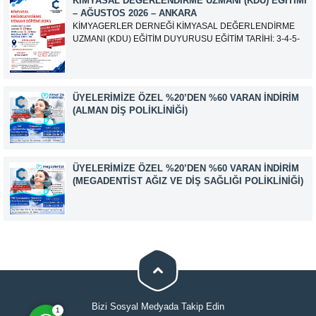
KIMYASAL DEĞERLENDIRME UZMANI (KDU) EĞITIMI
iletisim@kimyager.orgBAŞVURU İRTİBAT...
– AĞUSTOS 2026 – ANKARA
KİMYAGERLER DERNEĞİ KİMYASAL DEĞERLENDİRME
UZMANI (KDU) EĞİTİM DUYURUSU EĞİTİM TARİHİ: 3-4-5-
6-7-10-11-12 Ağustos 2026 SINAV TARİHİ: 13 Ağustos 2026
ADRES: Kardelen Mah. 2050 As Barınak 2 Sitesi D:15045
Ada No:1/62 Yenimahalle/ ANKARA EĞİTMEN: Sevgi
AKKUZU İLETİŞİM: iletisim@kimyager.orgBAŞVURU
ÜYELERIMIZE ÖZEL %20’DEN %60 VARAN İNDIRIM
İRTİBAT NUMARASI:0530 500 68...
(ALMAN DIŞ POLIKLINIĞI)
Müşteri Temsilcisi
ÜYELERIMIZE ÖZEL %20’DEN %60 VARAN İNDIRIM
(MEGADENTIST AĞIZ VE DIŞ SAĞLIĞI POLIKLINIĞI)
Cevap Yaz
Bizi Sosyal Medyada Takip Edin
1