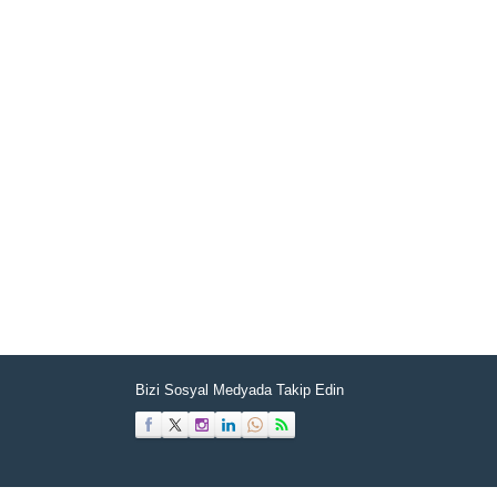
Müşteri Temsilcisi
Bizi Sosyal Medyada Takip Edin
Cevap Yaz