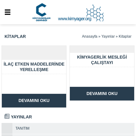
KITAPLAR
Anasayfa
»
Yayınlar
»
Kitaplar
KIMYAGERLIK MESLEĞI
ÇALIŞTAYI
İLAÇ ETKEN MADDELERINDE
YERELLEŞME
DEVAMINI OKU
DEVAMINI OKU
YAYINLAR
TANITIM