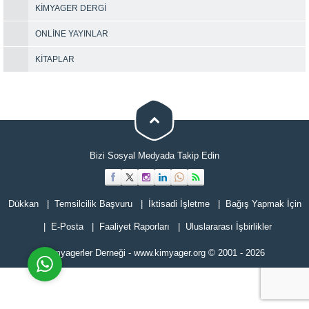
KIMYAGER DERGI
ONLINE YAYINLAR
KITAPLAR
Müşteri Temsilcisi
Bizi Sosyal Medyada Takip Edin
Dükkan
Temsilcilik Başvuru
İktisadi İşletme
Bağış Yapmak İçin
Cevap Yaz
E-Posta
Faaliyet Raporları
Uluslararası İşbirlikler
Kimyagerler Derneği
-
www.kimyager.org
© 2001
- 2026