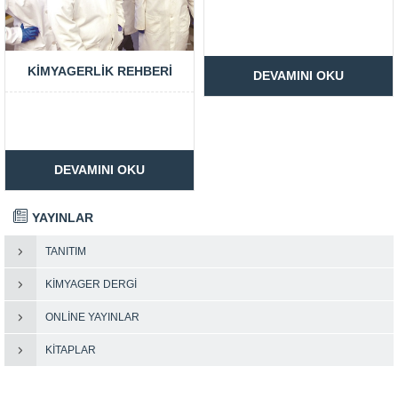
KIMYAGERLIK REHBERI
DEVAMINI OKU
DEVAMINI OKU
YAYINLAR
TANITIM
KIMYAGER DERGI
ONLINE YAYINLAR
KITAPLAR
Müşteri Temsilcisi