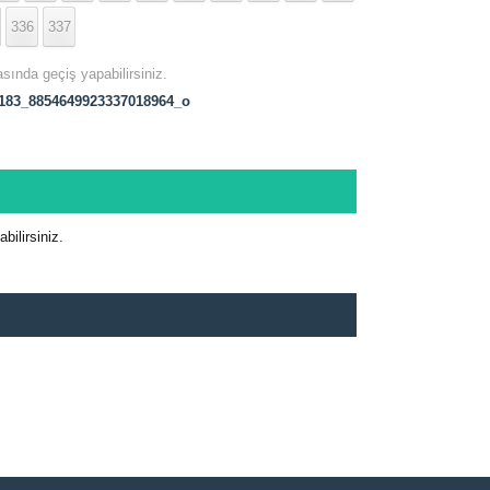
336
337
asında geçiş yapabilirsiniz.
183_8854649923337018964_o
ilirsiniz.