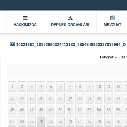
HAKKIMIZDA
DERNEK ORGANLARI
MEVZUAT
10321661_10152880324413183_8854649923337018964_O
Fotoğraf: 70 / 337
1
2
3
4
5
6
7
8
9
10
11
12
23
24
25
26
27
28
29
30
31
32
33
34
45
46
47
48
49
50
51
52
53
54
55
56
67
68
69
70
71
72
73
74
75
76
77
78