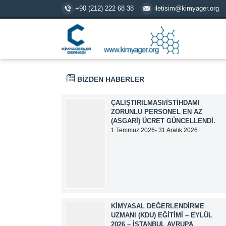
+90 (212) 222 68 38
iletisim@kimyager.org
BİZDEN HABERLER
ÇALIŞTIRILMASI/İSTIHDAMI
ZORUNLU PERSONEL EN AZ
(ASGARI) ÜCRET GÜNCELLENDI.
1 Temmuz 2026- 31 Aralık 2026
tarihlerinde geçerli olmak üzere,
Çalıştırılması/İstihdamı Zorunlu Personel
unvanı ile tam zamanlı olarak çalışan
üyelerimizin asgari aylık net ücreti
95.500,00 TL (Doksan Beş Bin Beş Yüz
Türk Lirası) olarak güncellemiştir.
KIMYASAL DEĞERLENDIRME
UZMANI (KDU) EĞITIMI – EYLÜL
2026 – İSTANBUL AVRUPA