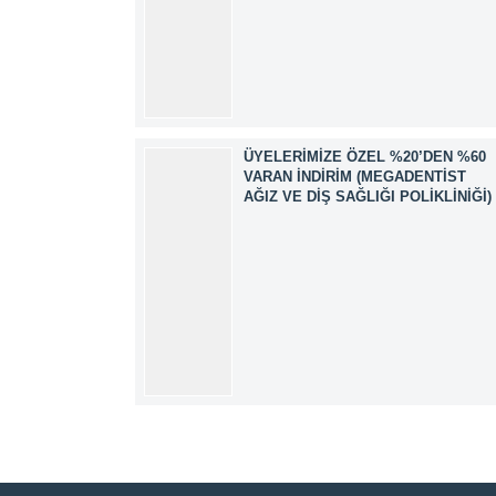
ÜYELERIMIZE ÖZEL %20’DEN %60
VARAN İNDIRIM (MEGADENTIST
AĞIZ VE DIŞ SAĞLIĞI POLIKLINIĞI)
Müşteri Temsilcisi
Cevap Yaz