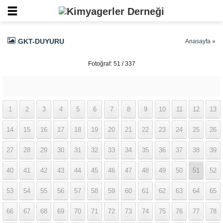
GKT-DUYURU
Anasayfa
»
Fotoğraf: 51 / 337
1
2
3
4
5
6
7
8
9
10
11
12
13
14
15
16
17
18
19
20
21
22
23
24
25
26
27
28
29
30
31
32
33
34
35
36
37
38
39
40
41
42
43
44
45
46
47
48
49
50
51
52
53
54
55
56
57
58
59
60
61
62
63
64
65
66
67
68
69
70
71
72
73
74
75
76
77
78