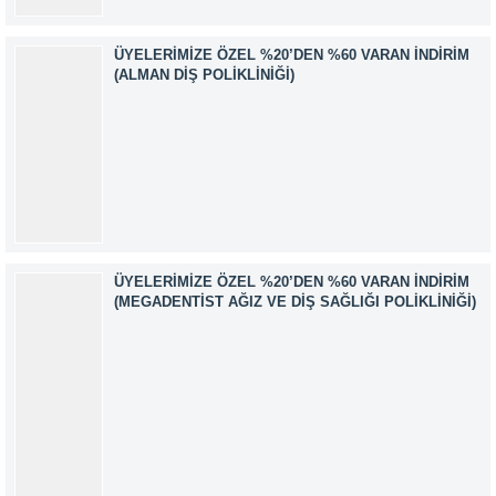
ÜYELERIMIZE ÖZEL %20’DEN %60 VARAN İNDIRIM
(ALMAN DIŞ POLIKLINIĞI)
ÜYELERIMIZE ÖZEL %20’DEN %60 VARAN İNDIRIM
(MEGADENTIST AĞIZ VE DIŞ SAĞLIĞI POLIKLINIĞI)