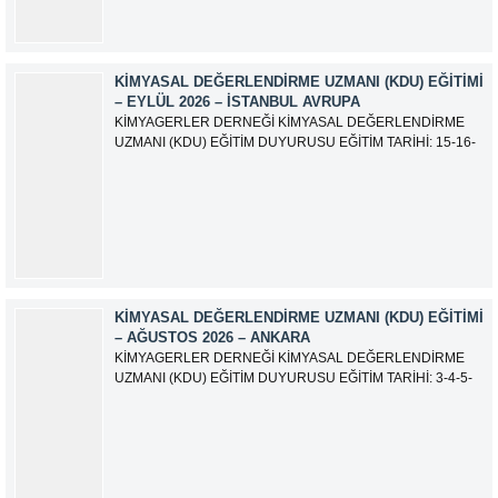
KIMYASAL DEĞERLENDIRME UZMANI (KDU) EĞITIMI
– EYLÜL 2026 – İSTANBUL AVRUPA
KİMYAGERLER DERNEĞİ KİMYASAL DEĞERLENDİRME
UZMANI (KDU) EĞİTİM DUYURUSU EĞİTİM TARİHİ: 15-16-
17-18-21-22-23-24 Eylül 2026 SINAV TARİHİ: 25 Eylül 2026
ADRES: Atatürk Bulvarı İkitelli OSB Giyim Sanatkarları Sitesi
2.ada B Blok Kat:6 No:604/1 Başakşehir 34490 İSTANBUL
EĞİTMEN: Serdar KASAP İLETİŞİM:
iletisim@kimyager.orgBAŞVURU İRTİBAT...
KIMYASAL DEĞERLENDIRME UZMANI (KDU) EĞITIMI
– AĞUSTOS 2026 – ANKARA
KİMYAGERLER DERNEĞİ KİMYASAL DEĞERLENDİRME
UZMANI (KDU) EĞİTİM DUYURUSU EĞİTİM TARİHİ: 3-4-5-
6-7-10-11-12 Ağustos 2026 SINAV TARİHİ: 13 Ağustos 2026
ADRES: Kardelen Mah. 2050 As Barınak 2 Sitesi D:15045
Ada No:1/62 Yenimahalle/ ANKARA EĞİTMEN: Sevgi
AKKUZU İLETİŞİM: iletisim@kimyager.orgBAŞVURU
İRTİBAT NUMARASI:0530 500 68...