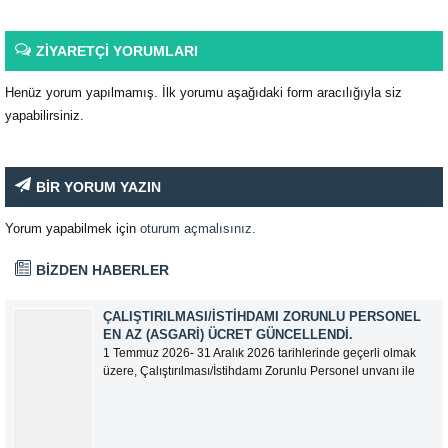
ZİYARETÇİ YORUMLARI
Henüz yorum yapılmamış. İlk yorumu aşağıdaki form aracılığıyla siz
yapabilirsiniz.
BİR YORUM YAZIN
Yorum yapabilmek için
oturum açmalısınız
.
BİZDEN HABERLER
ÇALIŞTIRILMASI/İSTIHDAMI ZORUNLU PERSONEL
EN AZ (ASGARI) ÜCRET GÜNCELLENDI.
1 Temmuz 2026- 31 Aralık 2026 tarihlerinde geçerli olmak
üzere, Çalıştırılması/İstihdamı Zorunlu Personel unvanı ile
tam zamanlı olarak çalışan üyelerimizin asgari aylık net
ücreti 95.500,00 TL (Doksan Beş Bin Beş Yüz Türk Lirası)
olarak güncellemiştir.