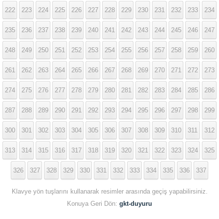
222
223
224
225
226
227
228
229
230
231
232
233
234
235
236
237
238
239
240
241
242
243
244
245
246
247
248
249
250
251
252
253
254
255
256
257
258
259
260
261
262
263
264
265
266
267
268
269
270
271
272
273
274
275
276
277
278
279
280
281
282
283
284
285
286
287
288
289
290
291
292
293
294
295
296
297
298
299
300
301
302
303
304
305
306
307
308
309
310
311
312
313
314
315
316
317
318
319
320
321
322
323
324
325
326
327
328
329
330
331
332
333
334
335
336
337
Klavye yön tuşlarını kullanarak resimler arasında geçiş yapabilirsiniz.
Konuya Geri Dön:
gkt-duyuru