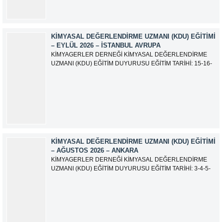
KIMYASAL DEĞERLENDIRME UZMANI (KDU) EĞITIMI
– EYLÜL 2026 – İSTANBUL AVRUPA
KİMYAGERLER DERNEĞİ KİMYASAL DEĞERLENDİRME
UZMANI (KDU) EĞİTİM DUYURUSU EĞİTİM TARİHİ: 15-16-
17-18-21-22-23-24 Eylül 2026 SINAV TARİHİ: 25 Eylül 2026
ADRES: Atatürk Bulvarı İkitelli OSB Giyim Sanatkarları Sitesi
2.ada B Blok Kat:6 No:604/1 Başakşehir 34490 İSTANBUL
EĞİTMEN: Serdar KASAP İLETİŞİM:
iletisim@kimyager.orgBAŞVURU İRTİBAT...
KIMYASAL DEĞERLENDIRME UZMANI (KDU) EĞITIMI
– AĞUSTOS 2026 – ANKARA
KİMYAGERLER DERNEĞİ KİMYASAL DEĞERLENDİRME
UZMANI (KDU) EĞİTİM DUYURUSU EĞİTİM TARİHİ: 3-4-5-
6-7-10-11-12 Ağustos 2026 SINAV TARİHİ: 13 Ağustos 2026
ADRES: Kardelen Mah. 2050 As Barınak 2 Sitesi D:15045
Ada No:1/62 Yenimahalle/ ANKARA EĞİTMEN: Sevgi
AKKUZU İLETİŞİM: iletisim@kimyager.orgBAŞVURU
İRTİBAT NUMARASI:0530 500 68...