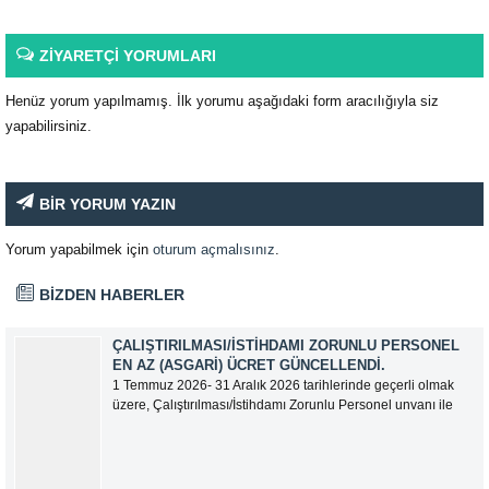
ZİYARETÇİ YORUMLARI
Henüz yorum yapılmamış. İlk yorumu aşağıdaki form aracılığıyla siz
yapabilirsiniz.
BİR YORUM YAZIN
Yorum yapabilmek için
oturum açmalısınız
.
BİZDEN HABERLER
ÇALIŞTIRILMASI/İSTIHDAMI ZORUNLU PERSONEL
EN AZ (ASGARI) ÜCRET GÜNCELLENDI.
1 Temmuz 2026- 31 Aralık 2026 tarihlerinde geçerli olmak
üzere, Çalıştırılması/İstihdamı Zorunlu Personel unvanı ile
tam zamanlı olarak çalışan üyelerimizin asgari aylık net
ücreti 95.500,00 TL (Doksan Beş Bin Beş Yüz Türk Lirası)
olarak güncellemiştir.