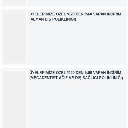
ÜYELERIMIZE ÖZEL %20’DEN %60 VARAN İNDIRIM
(ALMAN DIŞ POLIKLINIĞI)
ÜYELERIMIZE ÖZEL %20’DEN %60 VARAN İNDIRIM
(MEGADENTIST AĞIZ VE DIŞ SAĞLIĞI POLIKLINIĞI)