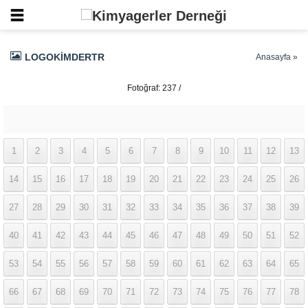
LOGOKIMDERTR
Anasayfa
»
Fotoğraf: 237 /
337
1
2
3
4
5
6
7
8
9
10
11
12
13
14
15
16
17
18
19
20
21
22
23
24
25
26
27
28
29
30
31
32
33
34
35
36
37
38
39
40
41
42
43
44
45
46
47
48
49
50
51
52
53
54
55
56
57
58
59
60
61
62
63
64
65
66
67
68
69
70
71
72
73
74
75
76
77
78