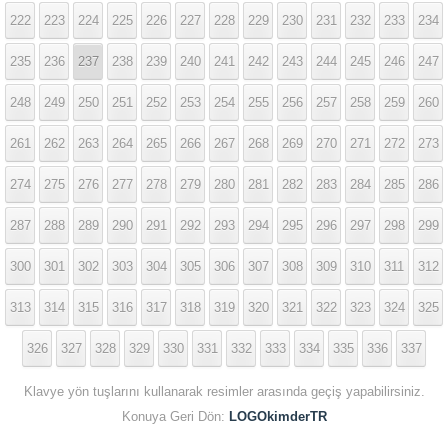
222
223
224
225
226
227
228
229
230
231
232
233
234
235
236
237
238
239
240
241
242
243
244
245
246
247
248
249
250
251
252
253
254
255
256
257
258
259
260
261
262
263
264
265
266
267
268
269
270
271
272
273
274
275
276
277
278
279
280
281
282
283
284
285
286
287
288
289
290
291
292
293
294
295
296
297
298
299
300
301
302
303
304
305
306
307
308
309
310
311
312
313
314
315
316
317
318
319
320
321
322
323
324
325
326
327
328
329
330
331
332
333
334
335
336
337
Klavye yön tuşlarını kullanarak resimler arasında geçiş yapabilirsiniz.
Konuya Geri Dön:
LOGOkimderTR