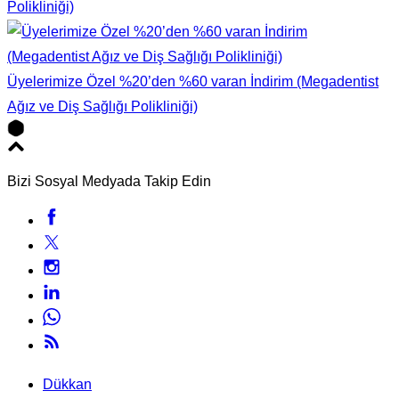
Polikliniği)
Üyelerimize Özel %20’den %60 varan İndirim (Megadentist
Ağız ve Diş Sağlığı Polikliniği)
Bizi Sosyal Medyada Takip Edin
Dükkan