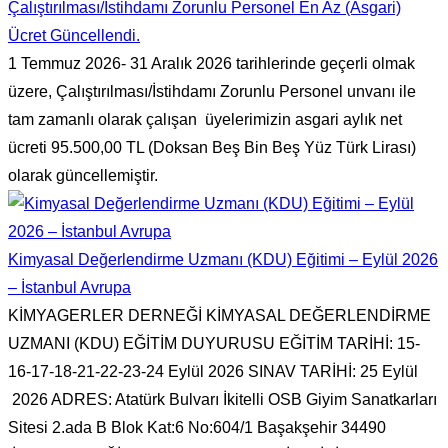
Çalıştırılması/İstihdamı Zorunlu Personel En Az (Asgari)
Ücret Güncellendi.
1 Temmuz 2026- 31 Aralık 2026 tarihlerinde geçerli olmak
üzere, Çalıştırılması/İstihdamı Zorunlu Personel unvanı ile
tam zamanlı olarak çalışan üyelerimizin asgari aylık net
ücreti 95.500,00 TL (Doksan Beş Bin Beş Yüz Türk Lirası)
olarak güncellemiştir.
Kimyasal Değerlendirme Uzmanı (KDU) Eğitimi – Eylül 2026
– İstanbul Avrupa
KİMYAGERLER DERNEĞİ KİMYASAL DEĞERLENDİRME
UZMANI (KDU) EĞİTİM DUYURUSU EĞİTİM TARİHİ: 15-
16-17-18-21-22-23-24 Eylül 2026 SINAV TARİHİ: 25 Eylül
2026 ADRES: Atatürk Bulvarı İkitelli OSB Giyim Sanatkarları
Sitesi 2.ada B Blok Kat:6 No:604/1 Başakşehir 34490