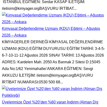
İSTANBUL EĞİTMEN: Serdar KASAP İLETİŞİM:
iletisim@kimyager.orgBAŞVURU İRTİBAT...
Kimyasal Değerlendirme Uzmanı (KDU) Eğitimi – Ağustos
2026 – Ankara
KİMYAGERLER DERNEĞİ KİMYASAL DEĞERLENDİRME
UZMANI (KDU) EĞİTİM DUYURUSU EĞİTİM TARİHİ: 3-4-5-
6-7-10-11-12 Ağustos 2026 SINAV TARİHİ: 13 Ağustos 2026
ADRES: Kardelen Mah. 2050 As Barınak 2 Sitesi D:15045
Ada No:1/62 Yenimahalle/ ANKARA EĞİTMEN: Sevgi
AKKUZU İLETİŞİM: iletisim@kimyager.orgBAŞVURU
İRTİBAT NUMARASI:0530 500 68...
Üyelerimize Özel %20’den %60 varan İndirim (Alman Diş