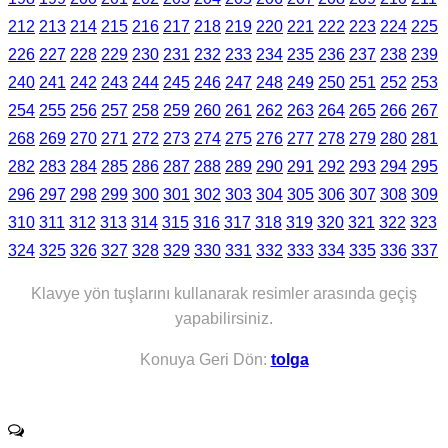
212
213
214
215
216
217
218
219
220
221
222
223
224
225
226
227
228
229
230
231
232
233
234
235
236
237
238
239
240
241
242
243
244
245
246
247
248
249
250
251
252
253
254
255
256
257
258
259
260
261
262
263
264
265
266
267
268
269
270
271
272
273
274
275
276
277
278
279
280
281
282
283
284
285
286
287
288
289
290
291
292
293
294
295
296
297
298
299
300
301
302
303
304
305
306
307
308
309
310
311
312
313
314
315
316
317
318
319
320
321
322
323
324
325
326
327
328
329
330
331
332
333
334
335
336
337
Klavye yön tuşlarını kullanarak resimler arasında geçiş
yapabilirsiniz.
Konuya Geri Dön:
tolga