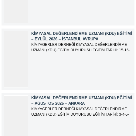
olarak güncellemiştir.
KIMYASAL DEĞERLENDIRME UZMANI (KDU) EĞITIMI
– EYLÜL 2026 – İSTANBUL AVRUPA
KİMYAGERLER DERNEĞİ KİMYASAL DEĞERLENDİRME
UZMANI (KDU) EĞİTİM DUYURUSU EĞİTİM TARİHİ: 15-16-
17-18-21-22-23-24 Eylül 2026 SINAV TARİHİ: 25 Eylül 2026
ADRES: Atatürk Bulvarı İkitelli OSB Giyim Sanatkarları Sitesi
2.ada B Blok Kat:6 No:604/1 Başakşehir 34490 İSTANBUL
EĞİTMEN: Serdar KASAP İLETİŞİM:
iletisim@kimyager.orgBAŞVURU İRTİBAT...
KIMYASAL DEĞERLENDIRME UZMANI (KDU) EĞITIMI
– AĞUSTOS 2026 – ANKARA
KİMYAGERLER DERNEĞİ KİMYASAL DEĞERLENDİRME
UZMANI (KDU) EĞİTİM DUYURUSU EĞİTİM TARİHİ: 3-4-5-
6-7-10-11-12 Ağustos 2026 SINAV TARİHİ: 13 Ağustos 2026
ADRES: Kardelen Mah. 2050 As Barınak 2 Sitesi D:15045
Ada No:1/62 Yenimahalle/ ANKARA EĞİTMEN: Sevgi