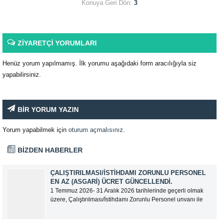
Konuya Geri Dön:
3
ZİYARETÇİ YORUMLARI
Henüz yorum yapılmamış. İlk yorumu aşağıdaki form aracılığıyla siz
yapabilirsiniz.
BİR YORUM YAZIN
Yorum yapabilmek için
oturum açmalısınız
.
BİZDEN HABERLER
ÇALIŞTIRILMASI/İSTIHDAMI ZORUNLU PERSONEL
EN AZ (ASGARI) ÜCRET GÜNCELLENDI.
1 Temmuz 2026- 31 Aralık 2026 tarihlerinde geçerli olmak
üzere, Çalıştırılması/İstihdamı Zorunlu Personel unvanı ile
tam zamanlı olarak çalışan üyelerimizin asgari aylık net
ücreti 95.500,00 TL (Doksan Beş Bin Beş Yüz Türk Lirası)