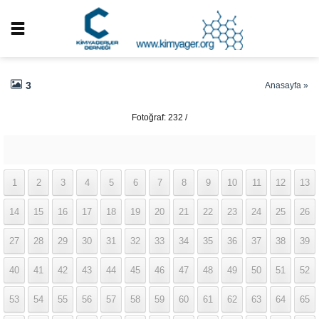
3
Anasayfa
»
Fotoğraf: 232 /
337
1
2
3
4
5
6
7
8
9
10
11
12
13
14
15
16
17
18
19
20
21
22
23
24
25
26
27
28
29
30
31
32
33
34
35
36
37
38
39
40
41
42
43
44
45
46
47
48
49
50
51
52
53
54
55
56
57
58
59
60
61
62
63
64
65