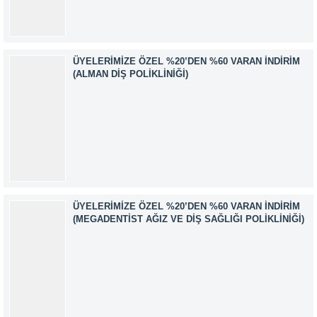
AKKUZU İLETİŞİM: iletisim@kimyager.orgBAŞVURU
İRTİBAT NUMARASI:0530 500 68...
ÜYELERIMIZE ÖZEL %20’DEN %60 VARAN İNDIRIM
(ALMAN DIŞ POLIKLINIĞI)
ÜYELERIMIZE ÖZEL %20’DEN %60 VARAN İNDIRIM
(MEGADENTIST AĞIZ VE DIŞ SAĞLIĞI POLIKLINIĞI)