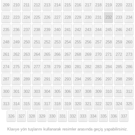
209
210
211
212
213
214
215
216
217
218
219
220
221
222
223
224
225
226
227
228
229
230
231
232
233
234
235
236
237
238
239
240
241
242
243
244
245
246
247
248
249
250
251
252
253
254
255
256
257
258
259
260
261
262
263
264
265
266
267
268
269
270
271
272
273
274
275
276
277
278
279
280
281
282
283
284
285
286
287
288
289
290
291
292
293
294
295
296
297
298
299
300
301
302
303
304
305
306
307
308
309
310
311
312
313
314
315
316
317
318
319
320
321
322
323
324
325
326
327
328
329
330
331
332
333
334
335
336
337
Klavye yön tuşlarını kullanarak resimler arasında geçiş yapabilirsiniz.