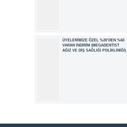
ÜYELERIMIZE ÖZEL %20’DEN %60
VARAN İNDIRIM (MEGADENTIST
AĞIZ VE DIŞ SAĞLIĞI POLIKLINIĞI)
Müşteri Temsilcisi
Cevap Yaz