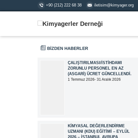
+90 (212) 222 68 38
iletisim@kimyager.org
BİZDEN HABERLER
ÇALIŞTIRILMASI/İSTIHDAMI
ZORUNLU PERSONEL EN AZ
(ASGARI) ÜCRET GÜNCELLENDI.
1 Temmuz 2026- 31 Aralık 2026
tarihlerinde geçerli olmak üzere,
Çalıştırılması/İstihdamı Zorunlu Personel
unvanı ile tam zamanlı olarak çalışan
üyelerimizin asgari aylık net ücreti
95.500,00 TL (Doksan Beş Bin Beş Yüz
Türk Lirası) olarak güncellemiştir.
KIMYASAL DEĞERLENDIRME
UZMANI (KDU) EĞITIMI – EYLÜL
2026 – İSTANBUL AVRUPA