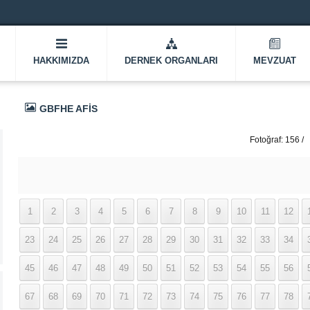
HAKKIMIZDA
DERNEK ORGANLARI
MEVZUAT
GBFHE AFIS
Fotoğraf: 156 /
337
1
2
3
4
5
6
7
8
9
10
11
12
23
24
25
26
27
28
29
30
31
32
33
34
45
46
47
48
49
50
51
52
53
54
55
56
67
68
69
70
71
72
73
74
75
76
77
78