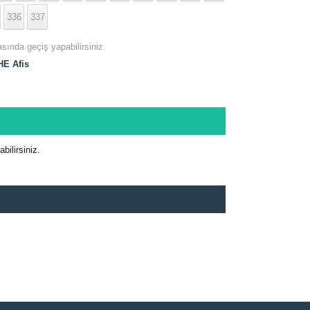
336
337
asında geçiş yapabilirsiniz.
E Afis
ilirsiniz.