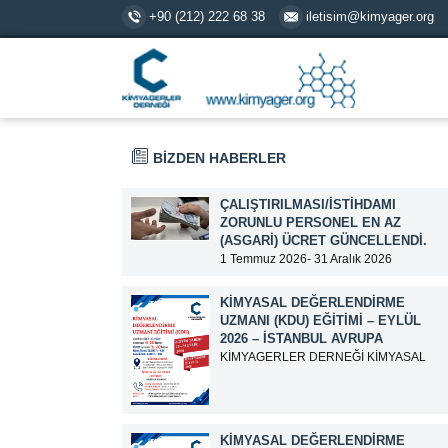
+90 (212) 222 68 38
iletisim@kimyager.org
BİZDEN HABERLER
ÇALIŞTIRILMASI/İSTIHDAMI
ZORUNLU PERSONEL EN AZ
(ASGARI) ÜCRET GÜNCELLENDI.
1 Temmuz 2026- 31 Aralık 2026
tarihlerinde geçerli olmak üzere,
Çalıştırılması/İstihdamı Zorunlu Personel
KIMYASAL DEĞERLENDIRME
unvanı ile tam zamanlı olarak çalışan
UZMANI (KDU) EĞITIMI – EYLÜL
üyelerimizin asgari aylık net ücreti
2026 – İSTANBUL AVRUPA
95.500,00 TL (Doksan Beş Bin Beş Yüz
KİMYAGERLER DERNEĞİ KİMYASAL
Türk Lirası) olarak güncellemiştir.
DEĞERLENDİRME UZMANI (KDU)
EĞİTİM DUYURUSU EĞİTİM TARİHİ: 15-
16-17-18-21-22-23-24 Eylül 2026 SINAV
TARİHİ: 25 Eylül 2026 ADRES: Atatürk
KIMYASAL DEĞERLENDIRME
Bulvarı İkitelli OSB Giyim Sanatkarları