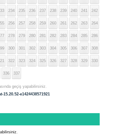
33
234
235
236
237
238
239
240
241
242
55
256
257
258
259
260
261
262
263
264
77
278
279
280
281
282
283
284
285
286
99
300
301
302
303
304
305
306
307
308
21
322
323
324
325
326
327
328
329
330
336
337
asında geçiş yapabilirsiniz.
at-15.20.52-e1424438571921
ilirsiniz.