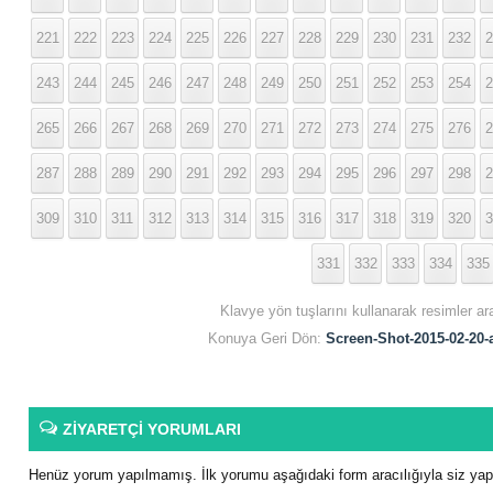
221
222
223
224
225
226
227
228
229
230
231
232
2
243
244
245
246
247
248
249
250
251
252
253
254
2
265
266
267
268
269
270
271
272
273
274
275
276
2
287
288
289
290
291
292
293
294
295
296
297
298
2
309
310
311
312
313
314
315
316
317
318
319
320
3
331
332
333
334
335
Klavye yön tuşlarını kullanarak resimler ar
Konuya Geri Dön:
Screen-Shot-2015-02-20-
ZİYARETÇİ YORUMLARI
Henüz yorum yapılmamış. İlk yorumu aşağıdaki form aracılığıyla siz yapab