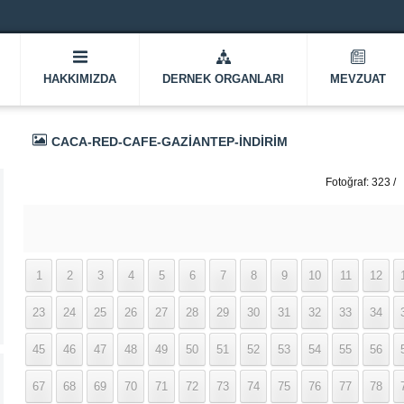
HAKKIMIZDA
DERNEK ORGANLARI
MEVZUAT
CACA-RED-CAFE-GAZIANTEP-INDIRIM
Fotoğraf: 323 /
337
1
2
3
4
5
6
7
8
9
10
11
12
23
24
25
26
27
28
29
30
31
32
33
34
45
46
47
48
49
50
51
52
53
54
55
56
67
68
69
70
71
72
73
74
75
76
77
78