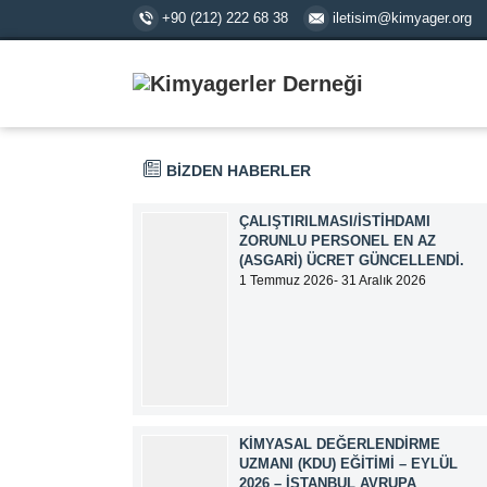
+90 (212) 222 68 38
iletisim@kimyager.org
BİZDEN HABERLER
ÇALIŞTIRILMASI/İSTIHDAMI
ZORUNLU PERSONEL EN AZ
(ASGARI) ÜCRET GÜNCELLENDI.
1 Temmuz 2026- 31 Aralık 2026
tarihlerinde geçerli olmak üzere,
Çalıştırılması/İstihdamı Zorunlu Personel
unvanı ile tam zamanlı olarak çalışan
üyelerimizin asgari aylık net ücreti
95.500,00 TL (Doksan Beş Bin Beş Yüz
Türk Lirası) olarak güncellemiştir.
KIMYASAL DEĞERLENDIRME
UZMANI (KDU) EĞITIMI – EYLÜL
2026 – İSTANBUL AVRUPA