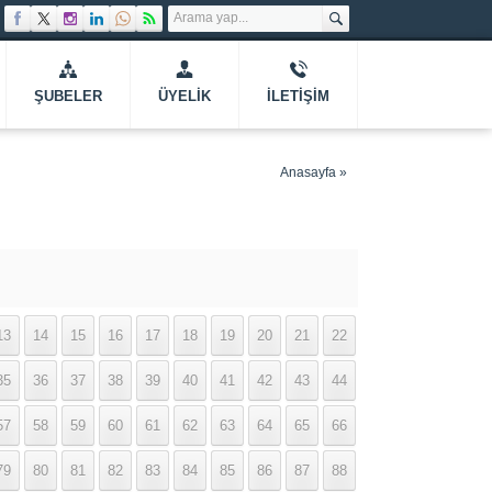
ŞUBELER
ÜYELIK
İLETIŞIM
Anasayfa
»
13
14
15
16
17
18
19
20
21
22
35
36
37
38
39
40
41
42
43
44
57
58
59
60
61
62
63
64
65
66
79
80
81
82
83
84
85
86
87
88