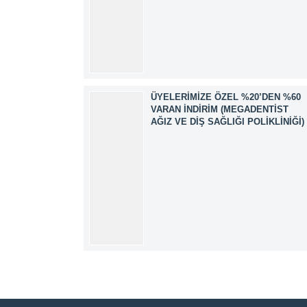
ÜYELERIMIZE ÖZEL %20’DEN %60
VARAN İNDIRIM (MEGADENTIST
AĞIZ VE DIŞ SAĞLIĞI POLIKLINIĞI)
Müşteri Temsilcisi
Cevap Yaz