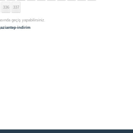
336
337
asında geçiş yapabilirsiniz.
gaziantep-indirim