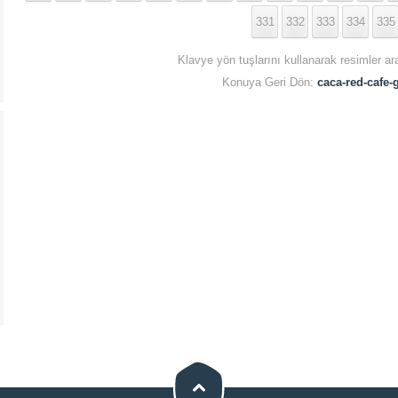
331
332
333
334
335
Klavye yön tuşlarını kullanarak resimler ar
Konuya Geri Dön:
caca-red-cafe-