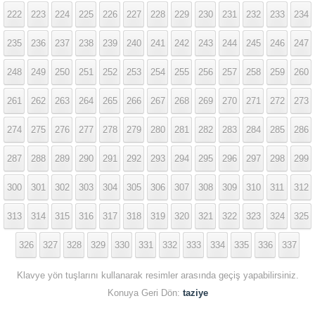
222
223
224
225
226
227
228
229
230
231
232
233
234
235
236
237
238
239
240
241
242
243
244
245
246
247
248
249
250
251
252
253
254
255
256
257
258
259
260
261
262
263
264
265
266
267
268
269
270
271
272
273
274
275
276
277
278
279
280
281
282
283
284
285
286
287
288
289
290
291
292
293
294
295
296
297
298
299
300
301
302
303
304
305
306
307
308
309
310
311
312
313
314
315
316
317
318
319
320
321
322
323
324
325
326
327
328
329
330
331
332
333
334
335
336
337
Klavye yön tuşlarını kullanarak resimler arasında geçiş yapabilirsiniz.
Konuya Geri Dön:
taziye