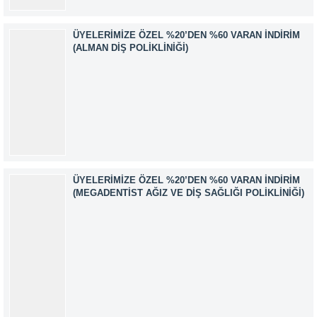
ÜYELERIMIZE ÖZEL %20’DEN %60 VARAN İNDIRIM
(ALMAN DIŞ POLIKLINIĞI)
ÜYELERIMIZE ÖZEL %20’DEN %60 VARAN İNDIRIM
(MEGADENTIST AĞIZ VE DIŞ SAĞLIĞI POLIKLINIĞI)