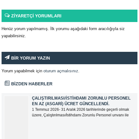
ZİYARETÇİ YORUMLARI
Henüz yorum yapılmamış. İlk yorumu aşağıdaki form aracılığıyla siz
yapabilirsiniz.
BİR YORUM YAZIN
Yorum yapabilmek için
oturum açmalısınız
.
BİZDEN HABERLER
ÇALIŞTIRILMASI/İSTIHDAMI ZORUNLU PERSONEL
EN AZ (ASGARI) ÜCRET GÜNCELLENDI.
1 Temmuz 2026- 31 Aralık 2026 tarihlerinde geçerli olmak
üzere, Çalıştırılması/İstihdamı Zorunlu Personel unvanı ile
tam zamanlı olarak çalışan üyelerimizin asgari aylık net
ücreti 95.500,00 TL (Doksan Beş Bin Beş Yüz Türk Lirası)
olarak güncellemiştir.