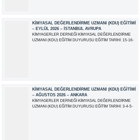
KIMYASAL DEĞERLENDIRME UZMANI (KDU) EĞITIMI
– EYLÜL 2026 – İSTANBUL AVRUPA
KİMYAGERLER DERNEĞİ KİMYASAL DEĞERLENDİRME
UZMANI (KDU) EĞİTİM DUYURUSU EĞİTİM TARİHİ: 15-16-
17-18-21-22-23-24 Eylül 2026 SINAV TARİHİ: 25 Eylül 2026
ADRES: Atatürk Bulvarı İkitelli OSB Giyim Sanatkarları Sitesi
2.ada B Blok Kat:6 No:604/1 Başakşehir 34490 İSTANBUL
EĞİTMEN: Serdar KASAP İLETİŞİM:
iletisim@kimyager.orgBAŞVURU İRTİBAT...
KIMYASAL DEĞERLENDIRME UZMANI (KDU) EĞITIMI
– AĞUSTOS 2026 – ANKARA
KİMYAGERLER DERNEĞİ KİMYASAL DEĞERLENDİRME
UZMANI (KDU) EĞİTİM DUYURUSU EĞİTİM TARİHİ: 3-4-5-
6-7-10-11-12 Ağustos 2026 SINAV TARİHİ: 13 Ağustos 2026
ADRES: Kardelen Mah. 2050 As Barınak 2 Sitesi D:15045
Ada No:1/62 Yenimahalle/ ANKARA EĞİTMEN: Sevgi
AKKUZU İLETİŞİM: iletisim@kimyager.orgBAŞVURU
İRTİBAT NUMARASI:0530 500 68...