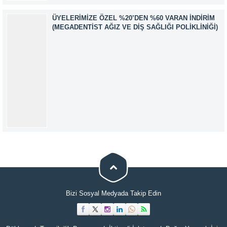
ÜYELERIMIZE ÖZEL %20’DEN %60 VARAN İNDIRIM
(MEGADENTIST AĞIZ VE DIŞ SAĞLIĞI POLIKLINIĞI)
Müşteri Temsilcisi
Bizi Sosyal Medyada Takip Edin
Cevap Yaz