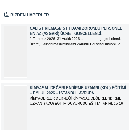
BİZDEN HABERLER
ÇALIŞTIRILMASI/İSTIHDAMI ZORUNLU PERSONEL
EN AZ (ASGARI) ÜCRET GÜNCELLENDI.
1 Temmuz 2026- 31 Aralık 2026 tarihlerinde geçerli olmak
üzere, Çalıştırılması/İstihdamı Zorunlu Personel unvanı ile
tam zamanlı olarak çalışan üyelerimizin asgari aylık net
ücreti 95.500,00 TL (Doksan Beş Bin Beş Yüz Türk Lirası)
olarak güncellemiştir.
KIMYASAL DEĞERLENDIRME UZMANI (KDU) EĞITIMI
– EYLÜL 2026 – İSTANBUL AVRUPA
KİMYAGERLER DERNEĞİ KİMYASAL DEĞERLENDİRME
UZMANI (KDU) EĞİTİM DUYURUSU EĞİTİM TARİHİ: 15-16-
17-18-21-22-23-24 Eylül 2026 SINAV TARİHİ: 25 Eylül 2026
ADRES: Atatürk Bulvarı İkitelli OSB Giyim Sanatkarları Sitesi
2.ada B Blok Kat:6 No:604/1 Başakşehir 34490 İSTANBUL
EĞİTMEN: Serdar KASAP İLETİŞİM:
iletisim@kimyager.orgBAŞVURU İRTİBAT...