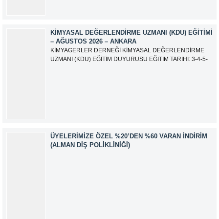
KIMYASAL DEĞERLENDIRME UZMANI (KDU) EĞITIMI
– AĞUSTOS 2026 – ANKARA
KİMYAGERLER DERNEĞİ KİMYASAL DEĞERLENDİRME
UZMANI (KDU) EĞİTİM DUYURUSU EĞİTİM TARİHİ: 3-4-5-
6-7-10-11-12 Ağustos 2026 SINAV TARİHİ: 13 Ağustos 2026
ADRES: Kardelen Mah. 2050 As Barınak 2 Sitesi D:15045
Ada No:1/62 Yenimahalle/ ANKARA EĞİTMEN: Sevgi
AKKUZU İLETİŞİM: iletisim@kimyager.orgBAŞVURU
İRTİBAT NUMARASI:0530 500 68...
ÜYELERIMIZE ÖZEL %20’DEN %60 VARAN İNDIRIM
(ALMAN DIŞ POLIKLINIĞI)