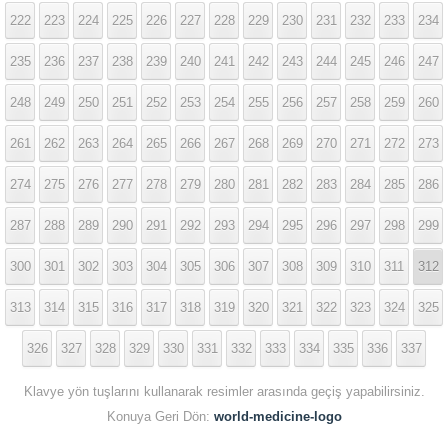
222
223
224
225
226
227
228
229
230
231
232
233
234
235
236
237
238
239
240
241
242
243
244
245
246
247
248
249
250
251
252
253
254
255
256
257
258
259
260
261
262
263
264
265
266
267
268
269
270
271
272
273
274
275
276
277
278
279
280
281
282
283
284
285
286
287
288
289
290
291
292
293
294
295
296
297
298
299
300
301
302
303
304
305
306
307
308
309
310
311
312
313
314
315
316
317
318
319
320
321
322
323
324
325
326
327
328
329
330
331
332
333
334
335
336
337
Klavye yön tuşlarını kullanarak resimler arasında geçiş yapabilirsiniz.
Konuya Geri Dön:
world-medicine-logo