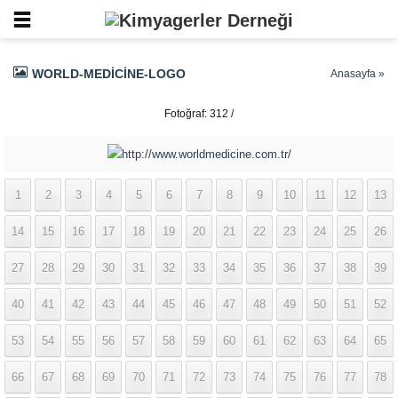
WORLD-MEDICINE-LOGO
Anasayfa
»
Fotoğraf: 312 /
337
1
2
3
4
5
6
7
8
9
10
11
12
13
14
15
16
17
18
19
20
21
22
23
24
25
26
27
28
29
30
31
32
33
34
35
36
37
38
39
40
41
42
43
44
45
46
47
48
49
50
51
52
53
54
55
56
57
58
59
60
61
62
63
64
65
66
67
68
69
70
71
72
73
74
75
76
77
78