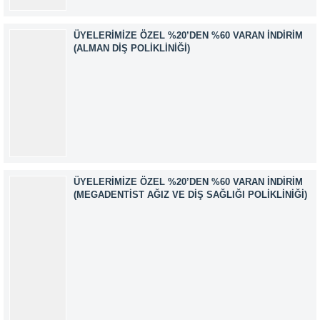
ÜYELERIMIZE ÖZEL %20’DEN %60 VARAN İNDIRIM
(ALMAN DIŞ POLIKLINIĞI)
ÜYELERIMIZE ÖZEL %20’DEN %60 VARAN İNDIRIM
(MEGADENTIST AĞIZ VE DIŞ SAĞLIĞI POLIKLINIĞI)