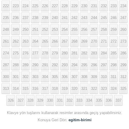
222
223
224
225
226
227
228
229
230
231
232
233
234
235
236
237
238
239
240
241
242
243
244
245
246
247
248
249
250
251
252
253
254
255
256
257
258
259
260
261
262
263
264
265
266
267
268
269
270
271
272
273
274
275
276
277
278
279
280
281
282
283
284
285
286
287
288
289
290
291
292
293
294
295
296
297
298
299
300
301
302
303
304
305
306
307
308
309
310
311
312
313
314
315
316
317
318
319
320
321
322
323
324
325
326
327
328
329
330
331
332
333
334
335
336
337
Klavye yön tuşlarını kullanarak resimler arasında geçiş yapabilirsiniz.
Konuya Geri Dön:
egitim-birimi