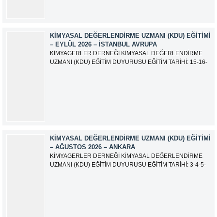
KIMYASAL DEĞERLENDIRME UZMANI (KDU) EĞITIMI
– EYLÜL 2026 – İSTANBUL AVRUPA
KİMYAGERLER DERNEĞİ KİMYASAL DEĞERLENDİRME
UZMANI (KDU) EĞİTİM DUYURUSU EĞİTİM TARİHİ: 15-16-
17-18-21-22-23-24 Eylül 2026 SINAV TARİHİ: 25 Eylül 2026
ADRES: Atatürk Bulvarı İkitelli OSB Giyim Sanatkarları Sitesi
2.ada B Blok Kat:6 No:604/1 Başakşehir 34490 İSTANBUL
EĞİTMEN: Serdar KASAP İLETİŞİM:
iletisim@kimyager.orgBAŞVURU İRTİBAT...
KIMYASAL DEĞERLENDIRME UZMANI (KDU) EĞITIMI
– AĞUSTOS 2026 – ANKARA
KİMYAGERLER DERNEĞİ KİMYASAL DEĞERLENDİRME
UZMANI (KDU) EĞİTİM DUYURUSU EĞİTİM TARİHİ: 3-4-5-
6-7-10-11-12 Ağustos 2026 SINAV TARİHİ: 13 Ağustos 2026
ADRES: Kardelen Mah. 2050 As Barınak 2 Sitesi D:15045
Ada No:1/62 Yenimahalle/ ANKARA EĞİTMEN: Sevgi
AKKUZU İLETİŞİM: iletisim@kimyager.orgBAŞVURU
İRTİBAT NUMARASI:0530 500 68...