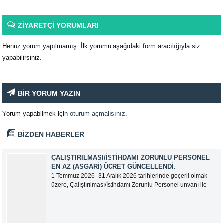
ZİYARETÇİ YORUMLARI
Henüz yorum yapılmamış. İlk yorumu aşağıdaki form aracılığıyla siz
yapabilirsiniz.
BİR YORUM YAZIN
Yorum yapabilmek için
oturum açmalısınız
.
BİZDEN HABERLER
ÇALIŞTIRILMASI/İSTIHDAMI ZORUNLU PERSONEL
EN AZ (ASGARI) ÜCRET GÜNCELLENDI.
1 Temmuz 2026- 31 Aralık 2026 tarihlerinde geçerli olmak
üzere, Çalıştırılması/İstihdamı Zorunlu Personel unvanı ile
tam zamanlı olarak çalışan üyelerimizin asgari aylık net
ücreti 95.500,00 TL (Doksan Beş Bin Beş Yüz Türk Lirası)
olarak güncellemiştir.