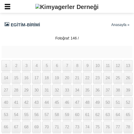
EGITIM-BIRIMI
Anasayfa
»
Fotoğraf: 146 /
337
1
2
3
4
5
6
7
8
9
10
11
12
13
14
15
16
17
18
19
20
21
22
23
24
25
26
27
28
29
30
31
32
33
34
35
36
37
38
39
40
41
42
43
44
45
46
47
48
49
50
51
52
53
54
55
56
57
58
59
60
61
62
63
64
65
66
67
68
69
70
71
72
73
74
75
76
77
78