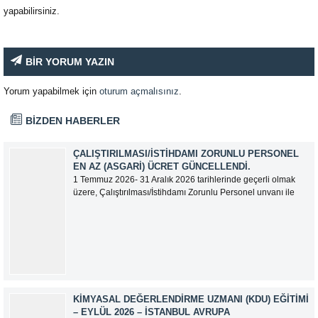
yapabilirsiniz.
BİR YORUM YAZIN
Yorum yapabilmek için
oturum açmalısınız
.
BİZDEN HABERLER
ÇALIŞTIRILMASI/İSTIHDAMI ZORUNLU PERSONEL
EN AZ (ASGARI) ÜCRET GÜNCELLENDI.
1 Temmuz 2026- 31 Aralık 2026 tarihlerinde geçerli olmak
üzere, Çalıştırılması/İstihdamı Zorunlu Personel unvanı ile
tam zamanlı olarak çalışan üyelerimizin asgari aylık net
ücreti 95.500,00 TL (Doksan Beş Bin Beş Yüz Türk Lirası)
olarak güncellemiştir.
KIMYASAL DEĞERLENDIRME UZMANI (KDU) EĞITIMI
– EYLÜL 2026 – İSTANBUL AVRUPA