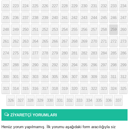
222
223
224
225
226
227
228
229
230
231
232
233
234
235
236
237
238
239
240
241
242
243
244
245
246
247
248
249
250
251
252
253
254
255
256
257
258
259
260
261
262
263
264
265
266
267
268
269
270
271
272
273
274
275
276
277
278
279
280
281
282
283
284
285
286
287
288
289
290
291
292
293
294
295
296
297
298
299
300
301
302
303
304
305
306
307
308
309
310
311
312
313
314
315
316
317
318
319
320
321
322
323
324
325
326
327
328
329
330
331
332
333
334
335
336
337
ZİYARETÇİ YORUMLARI
Henüz yorum yapılmamış. İlk yorumu aşağıdaki form aracılığıyla siz