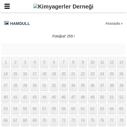
HAMDULL
Anasayfa
»
Fotoğraf: 259 /
337
1
2
3
4
5
6
7
8
9
10
11
12
13
14
15
16
17
18
19
20
21
22
23
24
25
26
27
28
29
30
31
32
33
34
35
36
37
38
39
40
41
42
43
44
45
46
47
48
49
50
51
52
53
54
55
56
57
58
59
60
61
62
63
64
65
66
67
68
69
70
71
72
73
74
75
76
77
78