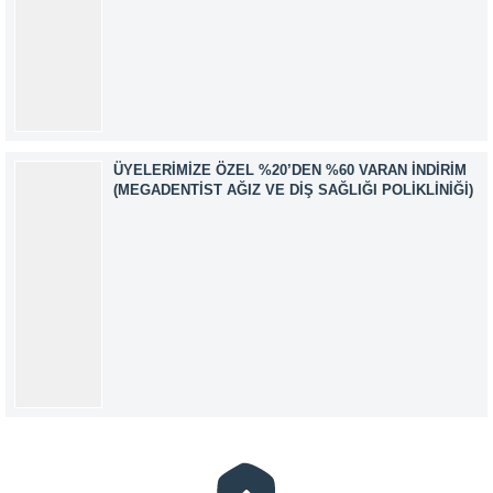
ÜYELERIMIZE ÖZEL %20’DEN %60 VARAN İNDIRIM
(MEGADENTIST AĞIZ VE DIŞ SAĞLIĞI POLIKLINIĞI)
Müşteri Temsilcisi