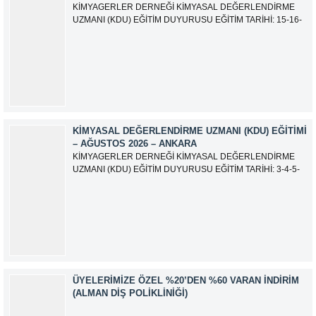
KİMYAGERLER DERNEĞİ KİMYASAL DEĞERLENDİRME
UZMANI (KDU) EĞİTİM DUYURUSU EĞİTİM TARİHİ: 15-16-
17-18-21-22-23-24 Eylül 2026 SINAV TARİHİ: 25 Eylül 2026
ADRES: Atatürk Bulvarı İkitelli OSB Giyim Sanatkarları Sitesi
2.ada B Blok Kat:6 No:604/1 Başakşehir 34490 İSTANBUL
EĞİTMEN: Serdar KASAP İLETİŞİM:
iletisim@kimyager.orgBAŞVURU İRTİBAT...
KIMYASAL DEĞERLENDIRME UZMANI (KDU) EĞITIMI
– AĞUSTOS 2026 – ANKARA
KİMYAGERLER DERNEĞİ KİMYASAL DEĞERLENDİRME
UZMANI (KDU) EĞİTİM DUYURUSU EĞİTİM TARİHİ: 3-4-5-
6-7-10-11-12 Ağustos 2026 SINAV TARİHİ: 13 Ağustos 2026
ADRES: Kardelen Mah. 2050 As Barınak 2 Sitesi D:15045
Ada No:1/62 Yenimahalle/ ANKARA EĞİTMEN: Sevgi
AKKUZU İLETİŞİM: iletisim@kimyager.orgBAŞVURU
İRTİBAT NUMARASI:0530 500 68...
ÜYELERIMIZE ÖZEL %20’DEN %60 VARAN İNDIRIM
(ALMAN DIŞ POLIKLINIĞI)