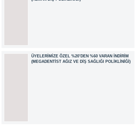
ÜYELERIMIZE ÖZEL %20’DEN %60 VARAN İNDIRIM
(MEGADENTIST AĞIZ VE DIŞ SAĞLIĞI POLIKLINIĞI)
Müşteri Temsilcisi