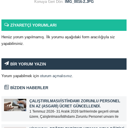
Konuya Geri Dön:
IMG_0016-2.JPG
ZİYARETÇİ YORUMLARI
Henüz yorum yapılmamış. İlk yorumu aşağıdaki form aracılığıyla siz
yapabilirsiniz.
BİR YORUM YAZIN
Yorum yapabilmek için
oturum açmalısınız
.
BİZDEN HABERLER
ÇALIŞTIRILMASI/İSTIHDAMI ZORUNLU PERSONEL
EN AZ (ASGARI) ÜCRET GÜNCELLENDI.
1 Temmuz 2026- 31 Aralık 2026 tarihlerinde geçerli olmak
üzere, Çalıştırılması/İstihdamı Zorunlu Personel unvanı ile
tam zamanlı olarak çalışan üyelerimizin asgari aylık net
ücreti 95.500,00 TL (Doksan Beş Bin Beş Yüz Türk Lirası)