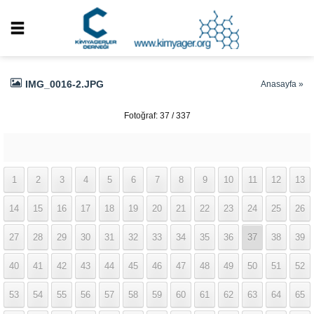
IMG_0016-2.JPG
Anasayfa
»
Fotoğraf: 37 / 337
1
2
3
4
5
6
7
8
9
10
11
12
13
14
15
16
17
18
19
20
21
22
23
24
25
26
27
28
29
30
31
32
33
34
35
36
37
38
39
40
41
42
43
44
45
46
47
48
49
50
51
52
53
54
55
56
57
58
59
60
61
62
63
64
65