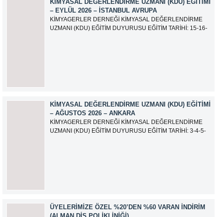
KIMYASAL DEĞERLENDIRME UZMANI (KDU) EĞITIMI
olarak güncellemiştir.
– EYLÜL 2026 – İSTANBUL AVRUPA
KİMYAGERLER DERNEĞİ KİMYASAL DEĞERLENDİRME
UZMANI (KDU) EĞİTİM DUYURUSU EĞİTİM TARİHİ: 15-16-
17-18-21-22-23-24 Eylül 2026 SINAV TARİHİ: 25 Eylül 2026
ADRES: Atatürk Bulvarı İkitelli OSB Giyim Sanatkarları Sitesi
2.ada B Blok Kat:6 No:604/1 Başakşehir 34490 İSTANBUL
EĞİTMEN: Serdar KASAP İLETİŞİM:
iletisim@kimyager.orgBAŞVURU İRTİBAT...
KIMYASAL DEĞERLENDIRME UZMANI (KDU) EĞITIMI
– AĞUSTOS 2026 – ANKARA
KİMYAGERLER DERNEĞİ KİMYASAL DEĞERLENDİRME
UZMANI (KDU) EĞİTİM DUYURUSU EĞİTİM TARİHİ: 3-4-5-
6-7-10-11-12 Ağustos 2026 SINAV TARİHİ: 13 Ağustos 2026
ADRES: Kardelen Mah. 2050 As Barınak 2 Sitesi D:15045
Ada No:1/62 Yenimahalle/ ANKARA EĞİTMEN: Sevgi
AKKUZU İLETİŞİM: iletisim@kimyager.orgBAŞVURU
İRTİBAT NUMARASI:0530 500 68...
ÜYELERIMIZE ÖZEL %20’DEN %60 VARAN İNDIRIM
(ALMAN DIŞ POLIKLINIĞI)