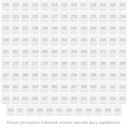
209
210
211
212
213
214
215
216
217
218
219
220
221
222
223
224
225
226
227
228
229
230
231
232
233
234
235
236
237
238
239
240
241
242
243
244
245
246
247
248
249
250
251
252
253
254
255
256
257
258
259
260
261
262
263
264
265
266
267
268
269
270
271
272
273
274
275
276
277
278
279
280
281
282
283
284
285
286
287
288
289
290
291
292
293
294
295
296
297
298
299
300
301
302
303
304
305
306
307
308
309
310
311
312
313
314
315
316
317
318
319
320
321
322
323
324
325
326
327
328
329
330
331
332
333
334
335
336
337
Klavye yön tuşlarını kullanarak resimler arasında geçiş yapabilirsiniz.