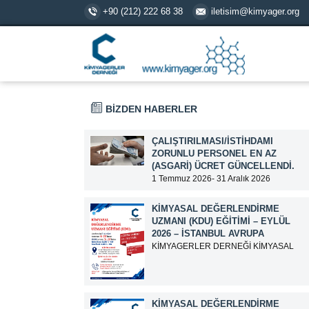
+90 (212) 222 68 38
iletisim@kimyager.org
BİZDEN HABERLER
ÇALIŞTIRILMASI/İSTIHDAMI
ZORUNLU PERSONEL EN AZ
(ASGARI) ÜCRET GÜNCELLENDI.
1 Temmuz 2026- 31 Aralık 2026
tarihlerinde geçerli olmak üzere,
Çalıştırılması/İstihdamı Zorunlu Personel
KIMYASAL DEĞERLENDIRME
unvanı ile tam zamanlı olarak çalışan
UZMANI (KDU) EĞITIMI – EYLÜL
üyelerimizin asgari aylık net ücreti
2026 – İSTANBUL AVRUPA
95.500,00 TL (Doksan Beş Bin Beş Yüz
KİMYAGERLER DERNEĞİ KİMYASAL
Türk Lirası) olarak güncellemiştir.
DEĞERLENDİRME UZMANI (KDU)
EĞİTİM DUYURUSU EĞİTİM TARİHİ: 15-
16-17-18-21-22-23-24 Eylül 2026 SINAV
TARİHİ: 25 Eylül 2026 ADRES: Atatürk
KIMYASAL DEĞERLENDIRME
Bulvarı İkitelli OSB Giyim Sanatkarları