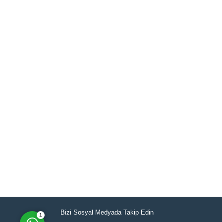
Müşteri Temsilcisi
Cevap Yaz
Bizi Sosyal Medyada Takip Edin
1