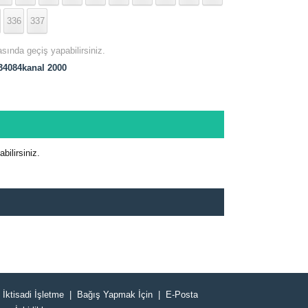
336
337
asında geçiş yapabilirsiniz.
4084kanal 2000
ilirsiniz.
İktisadi İşletme
Bağış Yapmak İçin
E-Posta