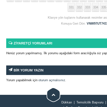
331
332
333
334
335
Klavye yön tuşlarını kullanarak resimler ar
Konuya Geri Dön:
VNW97UT7433
ZİYARETÇİ YORUMLARI
Henüz yorum yapılmamış. İlk yorumu aşağıdaki form aracılığıyla siz yapab
BİR YORUM YAZIN
Yorum yapabilmek için
oturum açmalısınız
.
Dükkan
Temsilcilik Başvuru