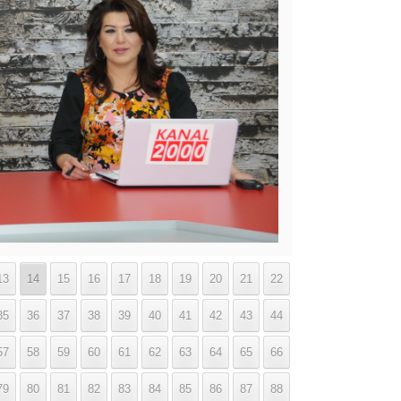
13
14
15
16
17
18
19
20
21
22
35
36
37
38
39
40
41
42
43
44
57
58
59
60
61
62
63
64
65
66
79
80
81
82
83
84
85
86
87
88