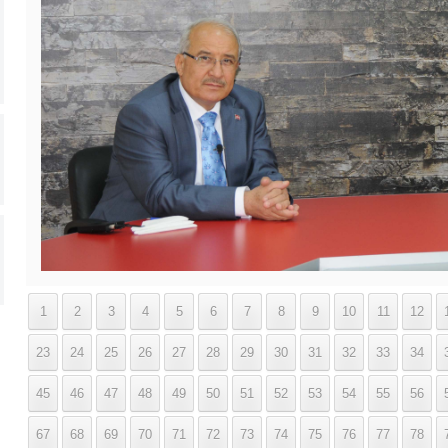
1
2
3
4
5
6
7
8
9
10
11
12
23
24
25
26
27
28
29
30
31
32
33
34
45
46
47
48
49
50
51
52
53
54
55
56
67
68
69
70
71
72
73
74
75
76
77
78