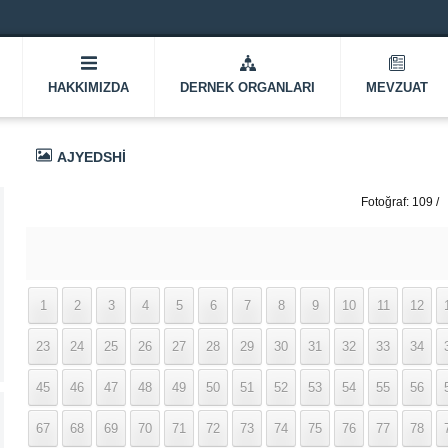
HAKKIMIZDA
DERNEK ORGANLARI
MEVZUAT
AJYEDSHI
Fotoğraf: 109 /
337
1
2
3
4
5
6
7
8
9
10
11
12
23
24
25
26
27
28
29
30
31
32
33
34
45
46
47
48
49
50
51
52
53
54
55
56
67
68
69
70
71
72
73
74
75
76
77
78