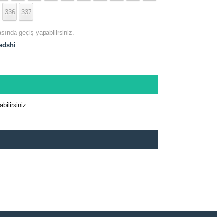
336
337
asında geçiş yapabilirsiniz.
edshi
ilirsiniz.