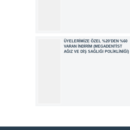
ÜYELERIMIZE ÖZEL %20’DEN %60
VARAN İNDIRIM (MEGADENTIST
AĞIZ VE DIŞ SAĞLIĞI POLIKLINIĞI)
Müşteri Temsilcisi
Cevap Yaz