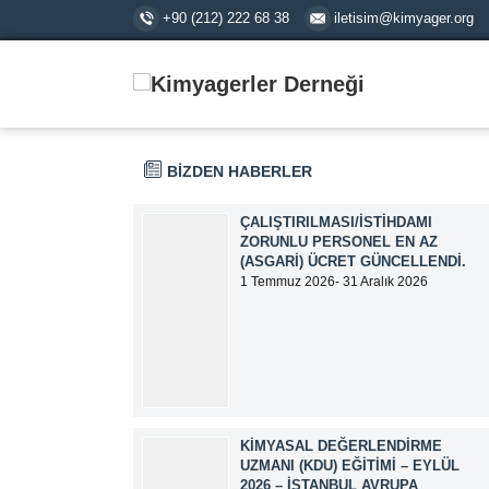
+90 (212) 222 68 38
iletisim@kimyager.org
BİZDEN HABERLER
ÇALIŞTIRILMASI/İSTIHDAMI
ZORUNLU PERSONEL EN AZ
(ASGARI) ÜCRET GÜNCELLENDI.
1 Temmuz 2026- 31 Aralık 2026
tarihlerinde geçerli olmak üzere,
Çalıştırılması/İstihdamı Zorunlu Personel
unvanı ile tam zamanlı olarak çalışan
üyelerimizin asgari aylık net ücreti
95.500,00 TL (Doksan Beş Bin Beş Yüz
Türk Lirası) olarak güncellemiştir.
KIMYASAL DEĞERLENDIRME
UZMANI (KDU) EĞITIMI – EYLÜL
2026 – İSTANBUL AVRUPA