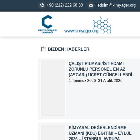
+90 (212) 222 68 38
iletisim@kimyager.org
BİZDEN HABERLER
ÇALIŞTIRILMASI/İSTIHDAMI
ZORUNLU PERSONEL EN AZ
(ASGARI) ÜCRET GÜNCELLENDI.
1 Temmuz 2026- 31 Aralık 2026
tarihlerinde geçerli olmak üzere,
Çalıştırılması/İstihdamı Zorunlu Personel
unvanı ile tam zamanlı olarak çalışan
üyelerimizin asgari aylık net ücreti
95.500,00 TL (Doksan Beş Bin Beş Yüz
Türk Lirası) olarak güncellemiştir.
KIMYASAL DEĞERLENDIRME
UZMANI (KDU) EĞITIMI – EYLÜL
2026 – İSTANBUL AVRUPA