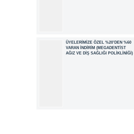
ÜYELERIMIZE ÖZEL %20’DEN %60
VARAN İNDIRIM (MEGADENTIST
AĞIZ VE DIŞ SAĞLIĞI POLIKLINIĞI)