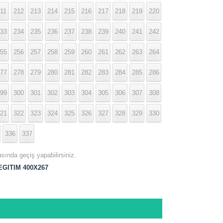
11
212
213
214
215
216
217
218
219
220
33
234
235
236
237
238
239
240
241
242
55
256
257
258
259
260
261
262
263
264
77
278
279
280
281
282
283
284
285
286
99
300
301
302
303
304
305
306
307
308
21
322
323
324
325
326
327
328
329
330
336
337
asında geçiş yapabilirsiniz.
GITIM 400X267