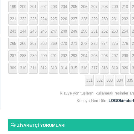
199
200
201
202
203
204
205
206
207
208
209
210
2
221
222
223
224
225
226
227
228
229
230
231
232
2
243
244
245
246
247
248
249
250
251
252
253
254
2
265
266
267
268
269
270
271
272
273
274
275
276
2
287
288
289
290
291
292
293
294
295
296
297
298
2
309
310
311
312
313
314
315
316
317
318
319
320
3
331
332
333
334
335
Klavye yön tuşlarını kullanarak resimler ar
Konuya Geri Dön:
LOGOkimderE
ZİYARETÇİ YORUMLARI