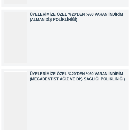
ÜYELERIMIZE ÖZEL %20’DEN %60 VARAN İNDIRIM
(ALMAN DIŞ POLIKLINIĞI)
ÜYELERIMIZE ÖZEL %20’DEN %60 VARAN İNDIRIM
(MEGADENTIST AĞIZ VE DIŞ SAĞLIĞI POLIKLINIĞI)