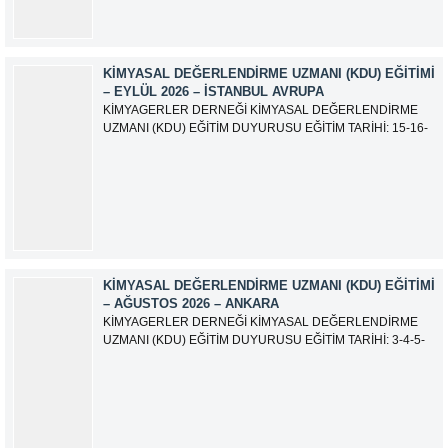
KIMYASAL DEĞERLENDIRME UZMANI (KDU) EĞITIMI
– EYLÜL 2026 – İSTANBUL AVRUPA
KİMYAGERLER DERNEĞİ KİMYASAL DEĞERLENDİRME
UZMANI (KDU) EĞİTİM DUYURUSU EĞİTİM TARİHİ: 15-16-
17-18-21-22-23-24 Eylül 2026 SINAV TARİHİ: 25 Eylül 2026
ADRES: Atatürk Bulvarı İkitelli OSB Giyim Sanatkarları Sitesi
2.ada B Blok Kat:6 No:604/1 Başakşehir 34490 İSTANBUL
EĞİTMEN: Serdar KASAP İLETİŞİM:
iletisim@kimyager.orgBAŞVURU İRTİBAT...
KIMYASAL DEĞERLENDIRME UZMANI (KDU) EĞITIMI
– AĞUSTOS 2026 – ANKARA
KİMYAGERLER DERNEĞİ KİMYASAL DEĞERLENDİRME
UZMANI (KDU) EĞİTİM DUYURUSU EĞİTİM TARİHİ: 3-4-5-
6-7-10-11-12 Ağustos 2026 SINAV TARİHİ: 13 Ağustos 2026
ADRES: Kardelen Mah. 2050 As Barınak 2 Sitesi D:15045
Ada No:1/62 Yenimahalle/ ANKARA EĞİTMEN: Sevgi
AKKUZU İLETİŞİM: iletisim@kimyager.orgBAŞVURU
İRTİBAT NUMARASI:0530 500 68...