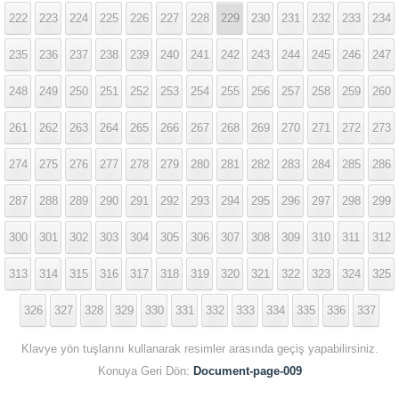
222
223
224
225
226
227
228
229
230
231
232
233
234
235
236
237
238
239
240
241
242
243
244
245
246
247
248
249
250
251
252
253
254
255
256
257
258
259
260
261
262
263
264
265
266
267
268
269
270
271
272
273
274
275
276
277
278
279
280
281
282
283
284
285
286
287
288
289
290
291
292
293
294
295
296
297
298
299
300
301
302
303
304
305
306
307
308
309
310
311
312
313
314
315
316
317
318
319
320
321
322
323
324
325
326
327
328
329
330
331
332
333
334
335
336
337
Klavye yön tuşlarını kullanarak resimler arasında geçiş yapabilirsiniz.
Konuya Geri Dön:
Document-page-009