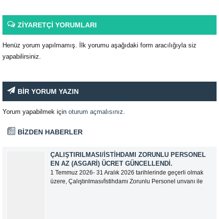
ZİYARETÇİ YORUMLARI
Henüz yorum yapılmamış. İlk yorumu aşağıdaki form aracılığıyla siz
yapabilirsiniz.
BİR YORUM YAZIN
Yorum yapabilmek için
oturum açmalısınız
.
BİZDEN HABERLER
ÇALIŞTIRILMASI/İSTIHDAMI ZORUNLU PERSONEL
EN AZ (ASGARI) ÜCRET GÜNCELLENDI.
1 Temmuz 2026- 31 Aralık 2026 tarihlerinde geçerli olmak
üzere, Çalıştırılması/İstihdamı Zorunlu Personel unvanı ile
tam zamanlı olarak çalışan üyelerimizin asgari aylık net
ücreti 95.500,00 TL (Doksan Beş Bin Beş Yüz Türk Lirası)
olarak güncellemiştir.