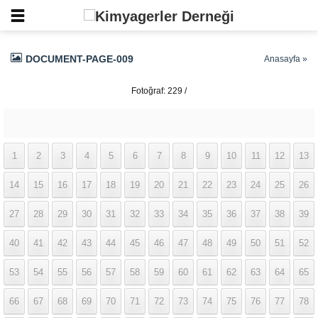
DOCUMENT-PAGE-009
Anasayfa
»
Fotoğraf: 229 /
337
1
2
3
4
5
6
7
8
9
10
11
12
13
14
15
16
17
18
19
20
21
22
23
24
25
26
27
28
29
30
31
32
33
34
35
36
37
38
39
40
41
42
43
44
45
46
47
48
49
50
51
52
53
54
55
56
57
58
59
60
61
62
63
64
65
66
67
68
69
70
71
72
73
74
75
76
77
78