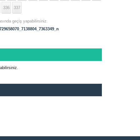
336
337
asında geçiş yapabilirsiniz.
729658070_7138804_7363349_n
ilirsiniz.