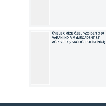
ÜYELERIMIZE ÖZEL %20’DEN %60
VARAN İNDIRIM (MEGADENTIST
AĞIZ VE DIŞ SAĞLIĞI POLIKLINIĞI)
Müşteri Temsilcisi
Cevap Yaz