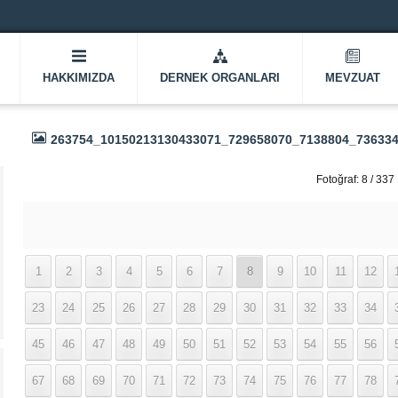
HAKKIMIZDA
DERNEK ORGANLARI
MEVZUAT
263754_10150213130433071_729658070_7138804_73633
Fotoğraf: 8 / 337
1
2
3
4
5
6
7
8
9
10
11
12
23
24
25
26
27
28
29
30
31
32
33
34
45
46
47
48
49
50
51
52
53
54
55
56
67
68
69
70
71
72
73
74
75
76
77
78