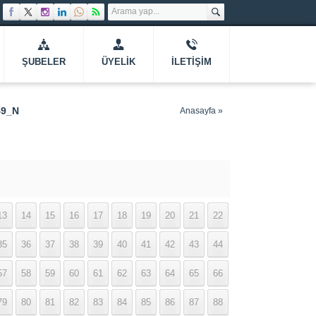
ŞUBELER
ÜYELIK
İLETIŞIM
49_N
Anasayfa
»
13
14
15
16
17
18
19
20
21
22
35
36
37
38
39
40
41
42
43
44
57
58
59
60
61
62
63
64
65
66
79
80
81
82
83
84
85
86
87
88