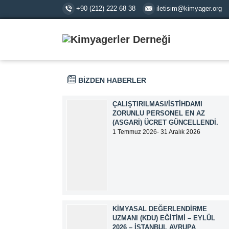
+90 (212) 222 68 38
iletisim@kimyager.org
BİZDEN HABERLER
ÇALIŞTIRILMASI/İSTIHDAMI
ZORUNLU PERSONEL EN AZ
(ASGARI) ÜCRET GÜNCELLENDI.
1 Temmuz 2026- 31 Aralık 2026
tarihlerinde geçerli olmak üzere,
Çalıştırılması/İstihdamı Zorunlu Personel
unvanı ile tam zamanlı olarak çalışan
üyelerimizin asgari aylık net ücreti
95.500,00 TL (Doksan Beş Bin Beş Yüz
Türk Lirası) olarak güncellemiştir.
KIMYASAL DEĞERLENDIRME
UZMANI (KDU) EĞITIMI – EYLÜL
2026 – İSTANBUL AVRUPA