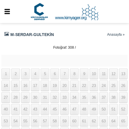
M-SERDAR-GULTEKIN
Anasayfa
»
Fotoğraf: 308 /
337
1
2
3
4
5
6
7
8
9
10
11
12
13
14
15
16
17
18
19
20
21
22
23
24
25
26
27
28
29
30
31
32
33
34
35
36
37
38
39
40
41
42
43
44
45
46
47
48
49
50
51
52
53
54
55
56
57
58
59
60
61
62
63
64
65