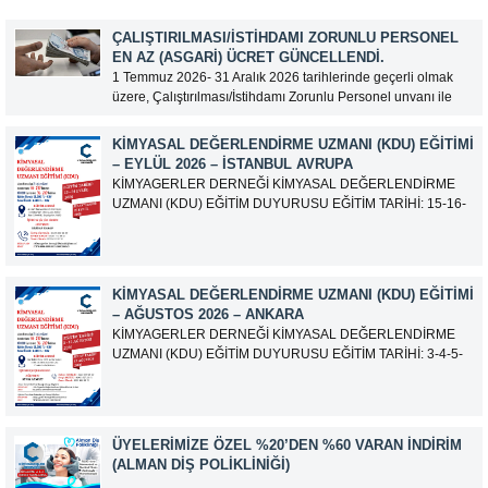
ÇALIŞTIRILMASI/İSTIHDAMI ZORUNLU PERSONEL
EN AZ (ASGARI) ÜCRET GÜNCELLENDI.
1 Temmuz 2026- 31 Aralık 2026 tarihlerinde geçerli olmak
üzere, Çalıştırılması/İstihdamı Zorunlu Personel unvanı ile
tam zamanlı olarak çalışan üyelerimizin asgari aylık net
ücreti 95.500,00 TL (Doksan Beş Bin Beş Yüz Türk Lirası)
KIMYASAL DEĞERLENDIRME UZMANI (KDU) EĞITIMI
olarak güncellemiştir.
– EYLÜL 2026 – İSTANBUL AVRUPA
KİMYAGERLER DERNEĞİ KİMYASAL DEĞERLENDİRME
UZMANI (KDU) EĞİTİM DUYURUSU EĞİTİM TARİHİ: 15-16-
17-18-21-22-23-24 Eylül 2026 SINAV TARİHİ: 25 Eylül 2026
ADRES: Atatürk Bulvarı İkitelli OSB Giyim Sanatkarları Sitesi
2.ada B Blok Kat:6 No:604/1 Başakşehir 34490 İSTANBUL
EĞİTMEN: Serdar KASAP İLETİŞİM:
KIMYASAL DEĞERLENDIRME UZMANI (KDU) EĞITIMI
iletisim@kimyager.orgBAŞVURU İRTİBAT...
– AĞUSTOS 2026 – ANKARA
KİMYAGERLER DERNEĞİ KİMYASAL DEĞERLENDİRME
UZMANI (KDU) EĞİTİM DUYURUSU EĞİTİM TARİHİ: 3-4-5-
6-7-10-11-12 Ağustos 2026 SINAV TARİHİ: 13 Ağustos 2026
ADRES: Kardelen Mah. 2050 As Barınak 2 Sitesi D:15045
Ada No:1/62 Yenimahalle/ ANKARA EĞİTMEN: Sevgi
AKKUZU İLETİŞİM: iletisim@kimyager.orgBAŞVURU
ÜYELERIMIZE ÖZEL %20’DEN %60 VARAN İNDIRIM
İRTİBAT NUMARASI:0530 500 68...
(ALMAN DIŞ POLIKLINIĞI)