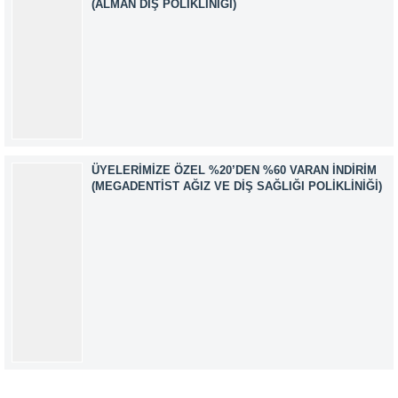
(ALMAN DIŞ POLIKLINIĞI)
ÜYELERIMIZE ÖZEL %20’DEN %60 VARAN İNDIRIM
(MEGADENTIST AĞIZ VE DIŞ SAĞLIĞI POLIKLINIĞI)
Müşteri Temsilcisi