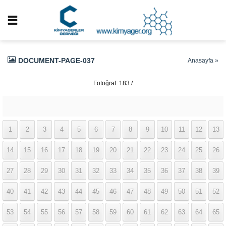
DOCUMENT-PAGE-037
Anasayfa
»
Fotoğraf: 183 /
337
1
2
3
4
5
6
7
8
9
10
11
12
13
14
15
16
17
18
19
20
21
22
23
24
25
26
27
28
29
30
31
32
33
34
35
36
37
38
39
40
41
42
43
44
45
46
47
48
49
50
51
52
53
54
55
56
57
58
59
60
61
62
63
64
65