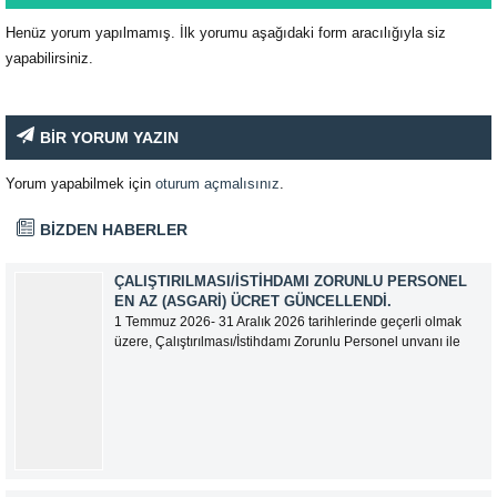
Henüz yorum yapılmamış. İlk yorumu aşağıdaki form aracılığıyla siz
yapabilirsiniz.
BİR YORUM YAZIN
Yorum yapabilmek için
oturum açmalısınız
.
BİZDEN HABERLER
ÇALIŞTIRILMASI/İSTIHDAMI ZORUNLU PERSONEL
EN AZ (ASGARI) ÜCRET GÜNCELLENDI.
1 Temmuz 2026- 31 Aralık 2026 tarihlerinde geçerli olmak
üzere, Çalıştırılması/İstihdamı Zorunlu Personel unvanı ile
tam zamanlı olarak çalışan üyelerimizin asgari aylık net
ücreti 95.500,00 TL (Doksan Beş Bin Beş Yüz Türk Lirası)
olarak güncellemiştir.