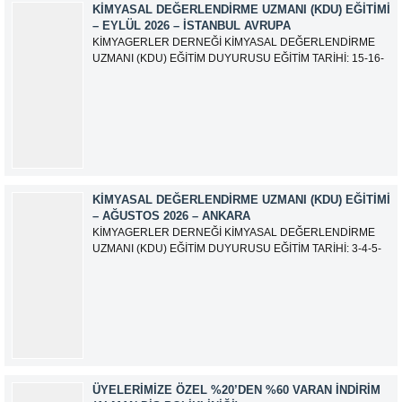
KIMYASAL DEĞERLENDIRME UZMANI (KDU) EĞITIMI
– EYLÜL 2026 – İSTANBUL AVRUPA
KİMYAGERLER DERNEĞİ KİMYASAL DEĞERLENDİRME
UZMANI (KDU) EĞİTİM DUYURUSU EĞİTİM TARİHİ: 15-16-
17-18-21-22-23-24 Eylül 2026 SINAV TARİHİ: 25 Eylül 2026
ADRES: Atatürk Bulvarı İkitelli OSB Giyim Sanatkarları Sitesi
2.ada B Blok Kat:6 No:604/1 Başakşehir 34490 İSTANBUL
EĞİTMEN: Serdar KASAP İLETİŞİM:
iletisim@kimyager.orgBAŞVURU İRTİBAT...
KIMYASAL DEĞERLENDIRME UZMANI (KDU) EĞITIMI
– AĞUSTOS 2026 – ANKARA
KİMYAGERLER DERNEĞİ KİMYASAL DEĞERLENDİRME
UZMANI (KDU) EĞİTİM DUYURUSU EĞİTİM TARİHİ: 3-4-5-
6-7-10-11-12 Ağustos 2026 SINAV TARİHİ: 13 Ağustos 2026
ADRES: Kardelen Mah. 2050 As Barınak 2 Sitesi D:15045
Ada No:1/62 Yenimahalle/ ANKARA EĞİTMEN: Sevgi
AKKUZU İLETİŞİM: iletisim@kimyager.orgBAŞVURU
İRTİBAT NUMARASI:0530 500 68...
ÜYELERIMIZE ÖZEL %20’DEN %60 VARAN İNDIRIM