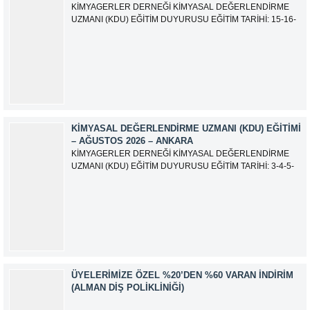
KİMYAGERLER DERNEĞİ KİMYASAL DEĞERLENDİRME
UZMANI (KDU) EĞİTİM DUYURUSU EĞİTİM TARİHİ: 15-16-
17-18-21-22-23-24 Eylül 2026 SINAV TARİHİ: 25 Eylül 2026
ADRES: Atatürk Bulvarı İkitelli OSB Giyim Sanatkarları Sitesi
2.ada B Blok Kat:6 No:604/1 Başakşehir 34490 İSTANBUL
EĞİTMEN: Serdar KASAP İLETİŞİM:
iletisim@kimyager.orgBAŞVURU İRTİBAT...
KIMYASAL DEĞERLENDIRME UZMANI (KDU) EĞITIMI
– AĞUSTOS 2026 – ANKARA
KİMYAGERLER DERNEĞİ KİMYASAL DEĞERLENDİRME
UZMANI (KDU) EĞİTİM DUYURUSU EĞİTİM TARİHİ: 3-4-5-
6-7-10-11-12 Ağustos 2026 SINAV TARİHİ: 13 Ağustos 2026
ADRES: Kardelen Mah. 2050 As Barınak 2 Sitesi D:15045
Ada No:1/62 Yenimahalle/ ANKARA EĞİTMEN: Sevgi
AKKUZU İLETİŞİM: iletisim@kimyager.orgBAŞVURU
İRTİBAT NUMARASI:0530 500 68...
ÜYELERIMIZE ÖZEL %20’DEN %60 VARAN İNDIRIM
(ALMAN DIŞ POLIKLINIĞI)