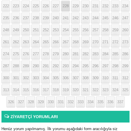
222
223
224
225
226
227
228
229
230
231
232
233
234
235
236
237
238
239
240
241
242
243
244
245
246
247
248
249
250
251
252
253
254
255
256
257
258
259
260
261
262
263
264
265
266
267
268
269
270
271
272
273
274
275
276
277
278
279
280
281
282
283
284
285
286
287
288
289
290
291
292
293
294
295
296
297
298
299
300
301
302
303
304
305
306
307
308
309
310
311
312
313
314
315
316
317
318
319
320
321
322
323
324
325
326
327
328
329
330
331
332
333
334
335
336
337
ZİYARETÇİ YORUMLARI
Henüz yorum yapılmamış. İlk yorumu aşağıdaki form aracılığıyla siz