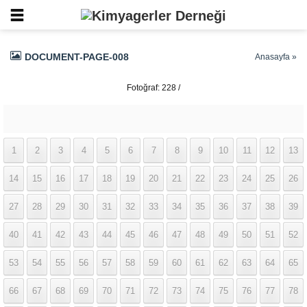
DOCUMENT-PAGE-008
Anasayfa
»
Fotoğraf: 228 /
337
1
2
3
4
5
6
7
8
9
10
11
12
13
14
15
16
17
18
19
20
21
22
23
24
25
26
27
28
29
30
31
32
33
34
35
36
37
38
39
40
41
42
43
44
45
46
47
48
49
50
51
52
53
54
55
56
57
58
59
60
61
62
63
64
65
66
67
68
69
70
71
72
73
74
75
76
77
78