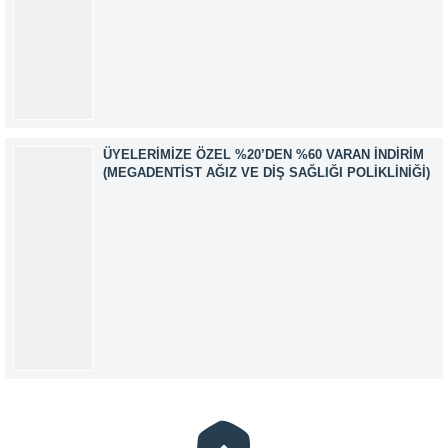
ÜYELERIMIZE ÖZEL %20’DEN %60 VARAN İNDIRIM
(MEGADENTIST AĞIZ VE DIŞ SAĞLIĞI POLIKLINIĞI)
Müşteri Temsilcisi