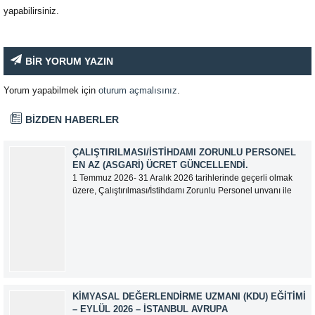
yapabilirsiniz.
BİR YORUM YAZIN
Yorum yapabilmek için
oturum açmalısınız
.
BİZDEN HABERLER
ÇALIŞTIRILMASI/İSTIHDAMI ZORUNLU PERSONEL
EN AZ (ASGARI) ÜCRET GÜNCELLENDI.
1 Temmuz 2026- 31 Aralık 2026 tarihlerinde geçerli olmak
üzere, Çalıştırılması/İstihdamı Zorunlu Personel unvanı ile
tam zamanlı olarak çalışan üyelerimizin asgari aylık net
ücreti 95.500,00 TL (Doksan Beş Bin Beş Yüz Türk Lirası)
olarak güncellemiştir.
KIMYASAL DEĞERLENDIRME UZMANI (KDU) EĞITIMI
– EYLÜL 2026 – İSTANBUL AVRUPA